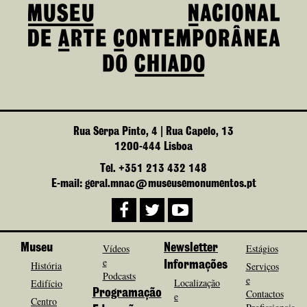
Rua Serpa Pinto, 4 | Rua Capelo, 13
1200-444 Lisboa
Tel. +351 213 432 148
E-mail: geral.mnac@museusemonumentos.pt
Museu
Vídeos
Newsletter
Estágios
e
História
Informações
Serviços
Podcasts
e
Localização
Edifício
Programação
Contactos
e
Centro