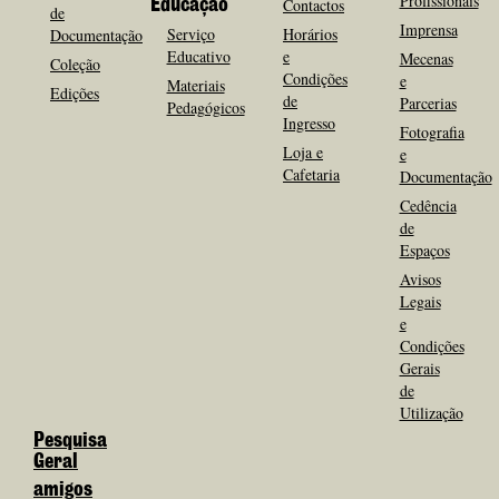
Profissionais
Contactos
Educação
de
Imprensa
Serviço
Horários
Documentação
Educativo
e
Mecenas
Coleção
Condições
e
Materiais
Edições
de
Parcerias
Pedagógicos
Ingresso
Fotografia
Loja e
e
Cafetaria
Documentação
Cedência
de
Espaços
Avisos
Legais
e
Condições
Gerais
de
Utilização
Pesquisa
Geral
amigos