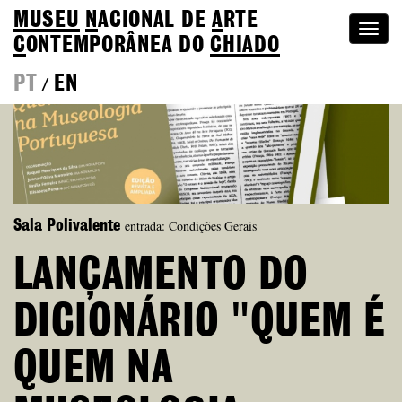
MUSEU
N
ACIONAL
DE
A
RTE
Togg
C
ONTEMPORÂNEA DO
CHIADO
navi
PT
EN
/
entrada: Condições Gerais
Sala Polivalente
LANÇAMENTO DO
DICIONÁRIO "QUEM É
QUEM NA