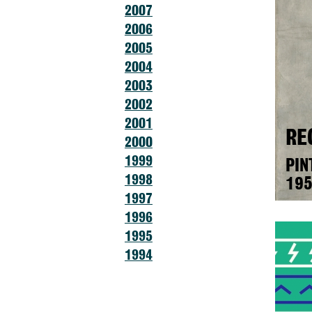
2007
2006
2005
2004
2003
2002
2001
RE
2000
1999
PIN
1998
195
1997
1996
1995
1994