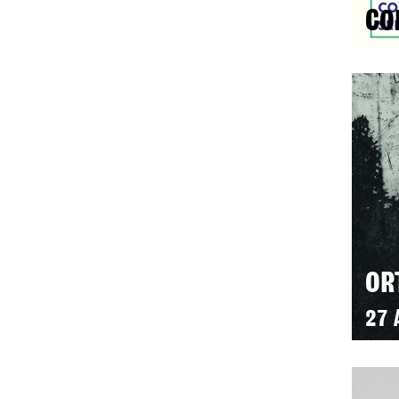
CO
OR
27 