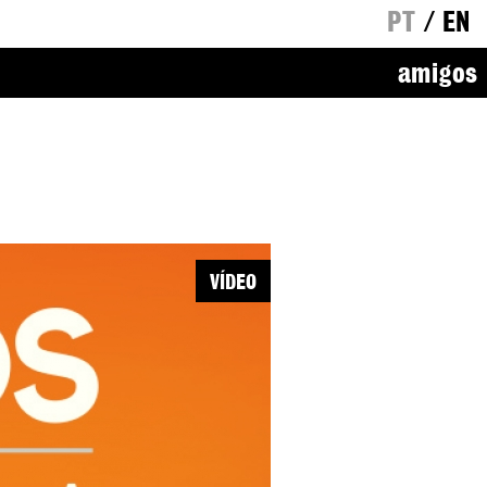
PT
/
EN
amigos
VÍDEO