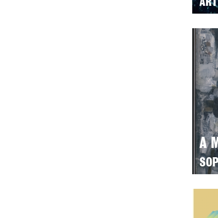
ART
A 
SOP