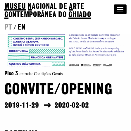
MUSEU
N
ACIONAL
DE
A
RTE
Togg
C
ONTEMPORÂNEA DO
CHIADO
navi
PT
EN
/
entrada: Condições Gerais
Piso 3
CONVITE/OPENING
2019-11-29
2020-02-02
.