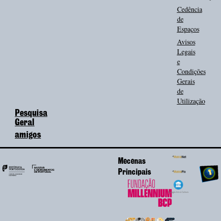
Cedência
de
Espaços
Avisos
Legais
e
Condições
Gerais
de
Utilização
Pesquisa
Geral
amigos
Mecenas
Principais