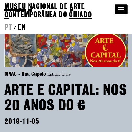
MUSEU
N
ACIONAL
DE
A
RTE
Togg
C
ONTEMPORÂNEA DO
CHIADO
navi
PT
EN
/
Entrada Livre
MNAC - Rua Capelo
ARTE E CAPITAL: NOS
20 ANOS DO €
2019-11-05