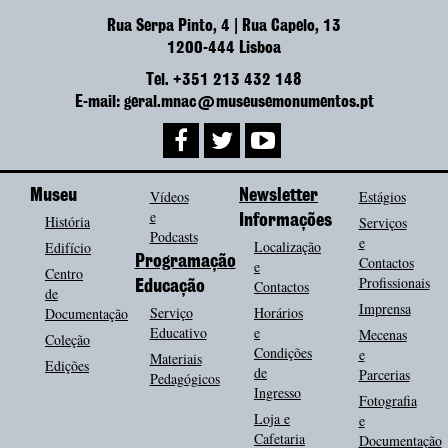
Rua Serpa Pinto, 4 | Rua Capelo, 13
1200-444 Lisboa
Tel. +351 213 432 148
E-mail: geral.mnac@museusemonumentos.pt
Museu
Vídeos
Newsletter
Estágios
e
História
Informações
Serviços
Podcasts
e
Localização
Edifício
Programação
Contactos
e
Centro
Profissionais
Contactos
Educação
de
Imprensa
Serviço
Horários
Documentação
Educativo
e
Mecenas
Coleção
Condições
e
Materiais
Edições
de
Parcerias
Pedagógicos
Ingresso
Fotografia
Loja e
e
Cafetaria
Documentação