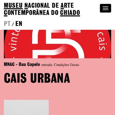
MUSEU
N
ACIONAL
DE
A
RTE
Togg
C
ONTEMPORÂNEA DO
CHIADO
navi
PT
EN
/
entrada: Condições Gerais
MNAC - Rua Capelo
CAIS URBANA