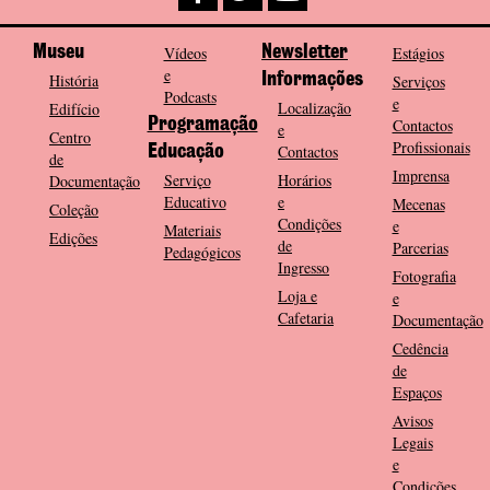
Museu
Vídeos
Newsletter
Estágios
e
História
Informações
Serviços
Podcasts
e
Localização
Edifício
Programação
Contactos
e
Centro
Profissionais
Contactos
Educação
de
Imprensa
Serviço
Horários
Documentação
Educativo
e
Mecenas
Coleção
Condições
e
Materiais
Edições
de
Parcerias
Pedagógicos
Ingresso
Fotografia
Loja e
e
Cafetaria
Documentação
Cedência
de
Espaços
Avisos
Legais
e
Condições