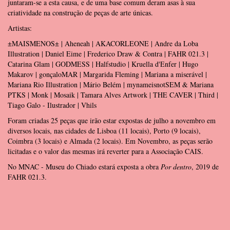
juntaram-se a esta causa, e de uma base comum deram asas à sua
criatividade na construção de peças de arte únicas.
Artistas:
±MAISMENOS± | Aheneah | AKACORLEONE | Andre da Loba
Illustration | Daniel Eime | Frederico Draw & Contra | FAHR 021.3 |
Catarina Glam | GODMESS | Halfstudio | Kruella d'Enfer | Hugo
Makarov | gonçaloMAR | Margarida Fleming | Mariana a miserável |
Mariana Rio Illustration | Mário Belém | mynameisnotSEM & Mariana
PTKS | Monk | Mosaik | Tamara Alves Artwork | THE CAVER | Third |
Tiago Galo - Ilustrador | Vhils
Foram criadas 25 peças que irão estar expostas de julho a novembro em
diversos locais, nas cidades de Lisboa (11 locais), Porto (9 locais),
Coimbra (3 locais) e Almada (2 locais). Em Novembro, as peças serão
licitadas e o valor das mesmas irá reverter para a Associação CAIS.
No MNAC - Museu do Chiado estará exposta a obra
Por dentro
, 2019 de
FAHR 021.3.