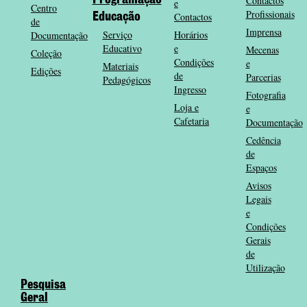
Programação
Contactos
e
Centro
Profissionais
Contactos
Educação
de
Imprensa
Serviço
Horários
Documentação
Educativo
e
Mecenas
Coleção
Condições
e
Materiais
Edições
de
Parcerias
Pedagógicos
Ingresso
Fotografia
Loja e
e
Cafetaria
Documentação
Cedência
de
Espaços
Avisos
Legais
e
Condições
Gerais
de
Utilização
Pesquisa
Geral