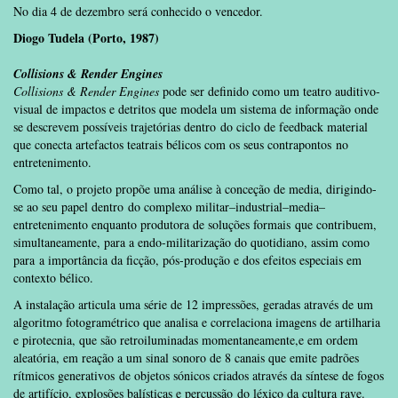
No dia 4 de dezembro será conhecido o vencedor.
Diogo Tudela (Porto, 1987)
Collisions & Render Engines
Collisions & Render Engines
pode ser definido como um teatro auditivo-
visual de impactos e detritos que modela um sistema de informação onde
se descrevem possíveis trajetórias dentro do ciclo de feedback material
que conecta artefactos teatrais bélicos com os seus contrapontos no
entretenimento.
Como tal, o projeto propõe uma análise à conceção de media, dirigindo-
se ao seu papel dentro do complexo militar–industrial–media–
entretenimento enquanto produtora de soluções formais que contribuem,
simultaneamente, para a endo-militarização do quotidiano, assim como
para a importância da ficção, pós-produção e dos efeitos especiais em
contexto bélico.
A instalação articula uma série de 12 impressões, geradas através de um
algoritmo fotogramétrico que analisa e correlaciona imagens de artilharia
e pirotecnia, que são retroiluminadas momentaneamente,e em ordem
aleatória, em reação a um sinal sonoro de 8 canais que emite padrões
rítmicos generativos de objetos sónicos criados através da síntese de fogos
de artifício, explosões balísticas e percussão do léxico da cultura rave.