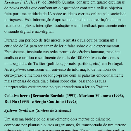
Keystone I, II, III
,
IV,
de Rudolfo Quintas, consiste em quatro esculturas
de novos media que confrontam o espectador com uma análise objetiva
feita por uma entidade de IA sobre
as ideias escritas online pela sociedade
portuguesa. Esta informação é apresentada mediante a recriação de uma
rede de complexas interações, traduções e um feedback permanente entre
o mundo digital e não-digital.
Durante um período de três meses, o artista e sua equipa treinaram a
entidade de IA para ser capaz de ler e falar sobre o que experimentou.
Este sistema, inspirado nas redes neurais do cérebro humano, recolheu,
analisou e avaliou o sentimento de mais de 100.000 tweets das contas
mais seguidas do Twitter (políticos, jornais, partidos, etc.) em Portugal.
As
Keystones
constroem um universo de informação de memória de
curto-prazo e memória de longo-prazo com as palavras emocionalmente
mais intensas de cada dia e falam sobre elas, baseando as suas
interpretações estritamente no que aprenderam a ler no Twitter.
Coletivo berru [Bernardo Bordalo (1991), Mariana Vilanova (1996),
Rui Nó (1993) e Sérgio Coutinho (1992)]
Systems Synthesis (Síntese de Sistemas)
Um sistema biológico de sensivelmente dois metros de diâmetro,
composto por plantas e outros organismos, foi transportado de um terreno
urbano abandonado para o espaço expositivo. Na sala, a máquina replica