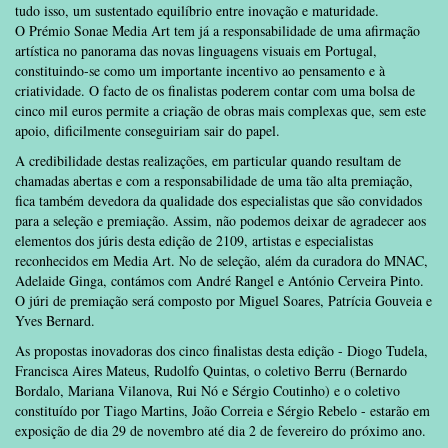
tudo isso, um sustentado equilíbrio entre inovação e maturidade.
O Prémio Sonae Media Art tem já a responsabilidade de uma afirmação
artística no panorama das novas linguagens visuais em Portugal,
constituindo-se como um
importante incentivo ao pensamento e à
criatividade. O facto de os finalistas poderem contar com uma bolsa de
cinco mil euros permite a criação de obras mais complexas que, sem este
apoio, dificilmente conseguiriam sair do papel.
A credibilidade destas realizações, em particular quando resultam de
chamadas abertas e com a responsabilidade de uma tão alta premiação,
fica também devedora da qualidade dos especialistas que são convidados
para a seleção e premiação. Assim, não podemos deixar de agradecer aos
elementos dos júris desta edição de 2109, artistas e especialistas
reconhecidos em Media Art. No de seleção, além da curadora do MNAC,
Adelaide Ginga, contámos com André Rangel e António Cerveira Pinto.
O júri de premiação será composto por Miguel Soares, Patrícia Gouveia e
Yves Bernard.
As propostas inovadoras dos cinco finalistas desta edição - Diogo Tudela,
Francisca Aires Mateus, Rudolfo Quintas, o coletivo Berru (Bernardo
Bordalo, Mariana Vilanova, Rui Nó e Sérgio Coutinho) e o coletivo
constituído por Tiago Martins, João Correia e Sérgio Rebelo - estarão em
exposição de dia 29 de novembro até dia 2 de fevereiro do próximo ano.