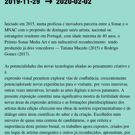
2019-11-29
2020-02-02
Iniciado em 2015, numa profícua e inovadora parceria entre a Sonae e o
MNAC com o propósito de distinguir um/a artista, nacional ou
estrangeiro residente em Portugal, com idade máxima de 40 anos, o
Prémio Sonae Media Art é um indiscutível reconhecimento tendo
produzido já dois vencedores — Tatiana Macedo (2015) e Rodrigo
Gomes (2017).
As potencialidades das novas tecnologias aliadas ao pensamento criativo e
à
expressão visual permitem explorar vias de confluência, crescentemente
potenciadorasde novas experiências para o visitante, por vezes imersivas,
outras vezes interativas, levando as artes digitais a novos patamares. A
presente exposição constitui uma significativa mostra da fertilidade dessas
novas áreas da expressão artística e as formações pluridisciplinares dos
artistas desta edição oferecem-nos obras de notório experimentalismo e de
diálogo entre áreas científicas do saber e da criação. Escolhidos num
universo de quase uma centena de candidaturas, o que reitera a
importância deste prémio bienal, os trabalhos agora expostos, criados por
um leque de artistas emergentes e outros já reconhecidos, apresentam, por