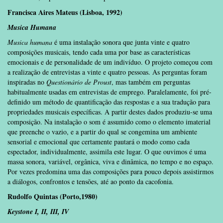
Francisca Aires Mateus (Lisboa, 1992)
M
usica Humana
Musica humana
é uma instalação sonora que junta vinte e quatro
composições musicais, tendo cada uma por base as características
emocionais e de personalidade de um indivíduo. O projeto começou com
a realização de entrevistas a vinte e quatro pessoas. As perguntas foram
inspiradas no
Questionário de Proust
, mas também em perguntas
habitualmente usadas em entrevistas de emprego. Paralelamente, foi pré-
definido um método de quantificação das respostas e a sua tradução para
propriedades musicais específicas. A partir destes dados produziu-se uma
composição. Na instalação o som é assumido como o elemento imaterial
que preenche o vazio, e a partir do qual se congemina um ambiente
sensorial e emocional que certamente pautará o modo como cada
espectador, individualmente, assimila este lugar. O que ouvimos é uma
massa sonora, variável, orgânica, viva e dinâmica, no tempo e no espaço.
Por vezes predomina uma das composições para pouco depois assistirmos
a diálogos, confrontos e tensões, até ao ponto da cacofonia.
Rudolfo Quintas (Porto,1980)
Keystone I, II, III
, IV