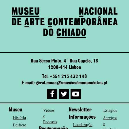
Rua Serpa Pinto, 4 | Rua Capelo, 13
1200-444 Lisboa
Tel. +351 213 432 148
E-mail: geral.mnac@museusemonumentos.pt
Museu
Vídeos
Newsletter
Estágios
e
História
Informações
Serviços
Podcasts
e
Localização
Edifício