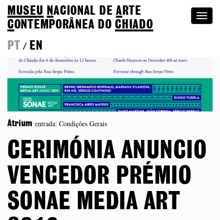
MUSEU
N
ACIONAL
DE
A
RTE
Togg
C
ONTEMPORÂNEA DO
CHIADO
navi
PT
EN
/
entrada: Condições Gerais
Atrium
CERIMÓNIA ANUNCIO
VENCEDOR PRÉMIO
SONAE MEDIA ART