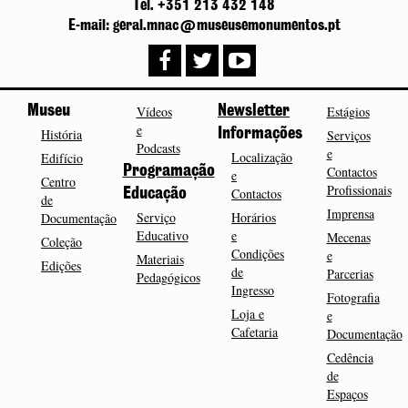
Tel. +351 213 432 148
E-mail: geral.mnac@museusemonumentos.pt
Museu
Vídeos
Newsletter
Estágios
e
História
Informações
Serviços
Podcasts
e
Localização
Edifício
Programação
Contactos
e
Centro
Profissionais
Contactos
Educação
de
Imprensa
Serviço
Horários
Documentação
Educativo
e
Mecenas
Coleção
Condições
e
Materiais
Edições
de
Parcerias
Pedagógicos
Ingresso
Fotografia
Loja e
e
Cafetaria
Documentação
Cedência
de
Espaços