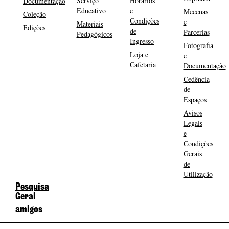
Serviço
Horários
Documentação
Educativo
e
Mecenas
Coleção
Condições
e
Materiais
Edições
de
Parcerias
Pedagógicos
Ingresso
Fotografia
Loja e
e
Cafetaria
Documentação
Cedência
de
Espaços
Avisos
Legais
e
Condições
Gerais
de
Utilização
Pesquisa
Geral
amigos