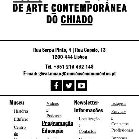
Rua Serpa Pinto, 4 | Rua Capelo, 13
1200-444 Lisboa
Tel. +351 213 432 148
E-mail: geral.mnac@museusemonumentos.pt
Museu
Vídeos
Newsletter
Estágios
e
História
Informações
Serviços
Podcasts
e
Localização
Edifício
Programação
Contactos
e
Centro
Profissionais
Contactos
Educação
de
Imprensa