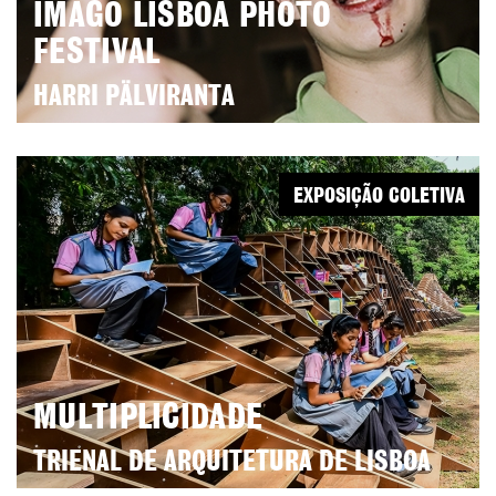
IMAGO LISBOA PHOTO
FESTIVAL
HARRI PÄLVIRANTA
EXPOSIÇÃO COLETIVA
MULTIPLICIDADE
TRIENAL DE ARQUITETURA DE LISBOA