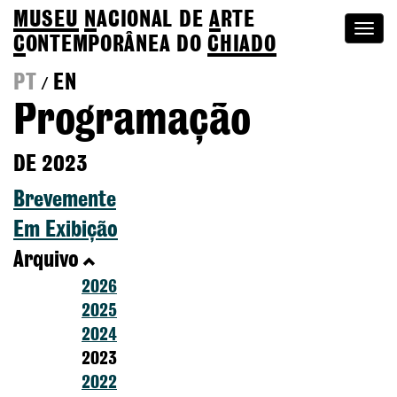
MUSEU
N
ACIONAL
DE
A
RTE
Togg
C
ONTEMPORÂNEA DO
CHIADO
navi
PT
EN
/
Programação
DE 2023
Brevemente
Em Exibição
Arquivo
2026
2025
2024
2023
2022