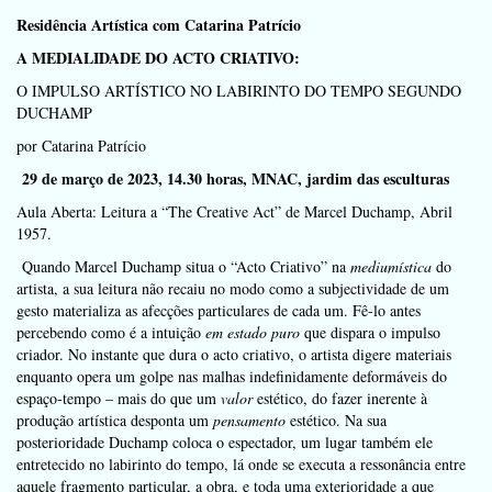
Residência Artística com Catarina Patrício
A MEDIALIDADE DO ACTO CRIATIVO:
O IMPULSO ARTÍSTICO NO LABIRINTO DO TEMPO SEGUNDO
DUCHAMP
por Catarina Patrício
29 de março de 2023, 14.30 horas, MNAC, jardim das esculturas
Aula Aberta: Leitura a “The Creative Act” de Marcel Duchamp, Abril
1957.
Quando Marcel Duchamp situa o “Acto Criativo” na
mediumística
do
artista, a sua leitura não recaiu no modo como a subjectividade de um
gesto materializa as afecções particulares de cada um. Fê-lo antes
percebendo como é a intuição
em estado puro
que dispara o impulso
criador. No instante que dura o acto criativo, o artista digere materiais
enquanto opera um golpe nas malhas indefinidamente deformáveis do
espaço-tempo – mais do que um
valor
estético, do fazer inerente à
produção artística desponta um
pensamento
estético. Na sua
posterioridade Duchamp coloca o espectador, um lugar também ele
entretecido no labirinto do tempo, lá onde se executa a ressonância entre
aquele fragmento particular, a obra, e toda uma exterioridade a que