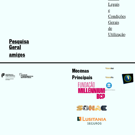
Legais
e
Condições
Gerais
de
Utilização
Pesquisa
Geral
amigos
Mecenas
Principais