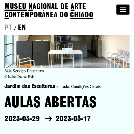
MUSEU
N
ACIONAL
DE
A
RTE
Togg
C
ONTEMPORÂNEA DO
CHIADO
navi
PT
EN
/
Sala Serviço Educativo
© Isabel Dantas Reis
entrada: Condições Gerais
Jardim das Esculturas
AULAS ABERTAS
2023-03-29
2023-05-17