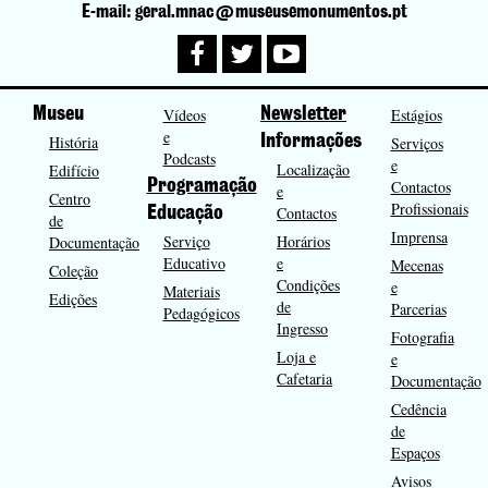
E-mail: geral.mnac@museusemonumentos.pt
Museu
Vídeos
Newsletter
Estágios
e
História
Informações
Serviços
Podcasts
e
Localização
Edifício
Programação
Contactos
e
Centro
Profissionais
Contactos
Educação
de
Imprensa
Serviço
Horários
Documentação
Educativo
e
Mecenas
Coleção
Condições
e
Materiais
Edições
de
Parcerias
Pedagógicos
Ingresso
Fotografia
Loja e
e
Cafetaria
Documentação
Cedência
de
Espaços
Avisos