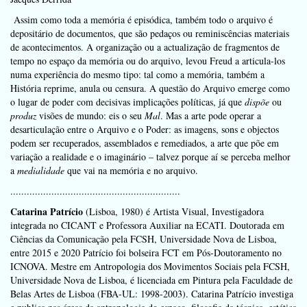
Assim como toda a memória é episódica, também todo o arquivo é
depositário de documentos, que são pedaços ou reminiscências materiais
de acontecimentos. A organização ou a actualização de fragmentos de
tempo no espaço da memória ou do arquivo, levou Freud a articula-los
numa experiência do mesmo tipo: tal como a memória, também a
História reprime, anula ou censura. A questão do Arquivo emerge como
o lugar de poder com decisivas implicações políticas, já que
dispõe
ou
produz
visões de mundo: eis o seu
Mal
. Mas a arte pode operar a
desarticulação entre o Arquivo e o Poder: as imagens, sons e objectos
podem ser recuperados, assemblados e remediados, a arte que põe em
variação a realidade e o imaginário – talvez porque aí se perceba melhor
a
medialidade
que vai na memória e no arquivo.
..............................................................
Catarina Patrício
(Lisboa, 1980) é Artista Visual, Investigadora
integrada no CICANT e Professora Auxiliar na ECATI. Doutorada em
Ciências da Comunicação pela FCSH, Universidade Nova de Lisboa,
entre 2015 e 2020 Patrício foi bolseira FCT em Pós-Doutoramento no
ICNOVA. Mestre em Antropologia dos Movimentos Sociais pela FCSH,
Universidade Nova de Lisboa, é licenciada em Pintura pela Faculdade de
Belas Artes de Lisboa (FBA-UL: 1998-2003). Catarina Patrício investiga