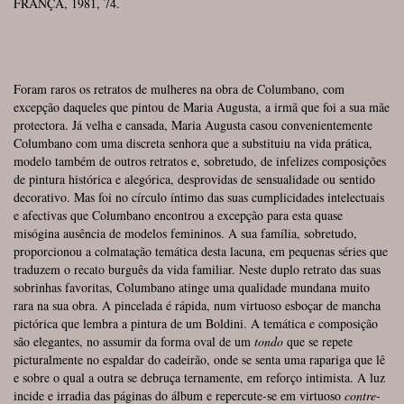
FRANÇA, 1981, 74.
Foram raros os retratos de mulheres na obra de Columbano, com
excepção daqueles que pintou de Maria Augusta, a irmã que foi a sua mãe
protectora. Já velha e cansada, Maria Augusta casou convenientemente
Columbano com uma discreta senhora que a substituiu na vida prática,
modelo também de outros retratos e, sobretudo, de infelizes composições
de pintura histórica e alegórica, desprovidas de sensualidade ou sentido
decorativo. Mas foi no círculo íntimo das suas cumplicidades intelectuais
e afectivas que Columbano encontrou a excepção para esta quase
misógina ausência de modelos femininos. A sua família, sobretudo,
proporcionou a colmatação temática desta lacuna, em pequenas séries que
traduzem o recato burguês da vida familiar. Neste duplo retrato das suas
sobrinhas favoritas, Columbano atinge uma qualidade mundana muito
rara na sua obra. A pincelada é rápida, num virtuoso esboçar de mancha
pictórica que lembra a pintura de um Boldini. A temática e composição
são elegantes, no assumir da forma oval de um
tondo
que se repete
picturalmente no espaldar do cadeirão, onde se senta uma rapariga que lê
e sobre o qual a outra se debruça ternamente, em reforço intimista. A luz
incide e irradia das páginas do álbum e repercute-se em virtuoso
contre-