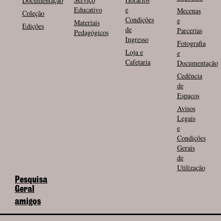
Documentação
Educativo
e
Mecenas
Coleção
Condições
e
Materiais
Edições
de
Parcerias
Pedagógicos
Ingresso
Fotografia
Loja e
e
Cafetaria
Documentação
Cedência
de
Espaços
Avisos
Legais
e
Condições
Gerais
de
Utilização
Pesquisa
Geral
amigos