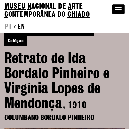
MUSEU
N
ACIONAL
DE
A
RTE
Togg
C
ONTEMPORÂNEA DO
CHIADO
navi
PT
EN
/
Ver mais de Columbano Bordalo Pinheiro
Coleção
Retrato de Ida
Bordalo Pinheiro e
Virgínia Lopes de
Mendonça
, 1910
COLUMBANO BORDALO PINHEIRO