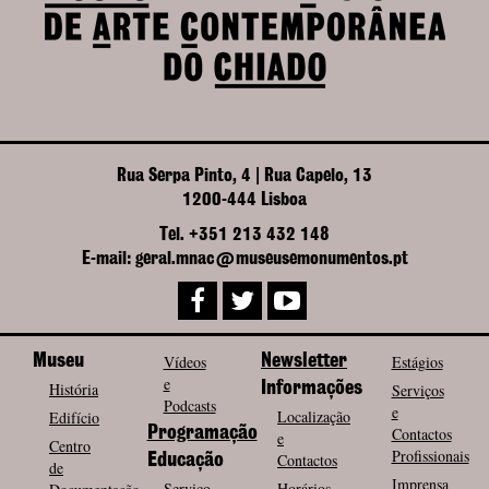
Rua Serpa Pinto, 4 | Rua Capelo, 13
1200-444 Lisboa
Tel. +351 213 432 148
E-mail: geral.mnac@museusemonumentos.pt
Museu
Vídeos
Newsletter
Estágios
e
História
Informações
Serviços
Podcasts
e
Localização
Edifício
Programação
Contactos
e
Centro
Profissionais
Contactos
Educação
de
Imprensa
Serviço
Horários