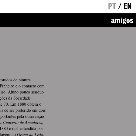
PT
/
EN
amigos
estudos de pintura
 Pinheiro e o contacto com
eiro. Aluno pouco assíduo
ções da Sociedade
 de 70. Em 1880 obtém o
is de ser preterido em dois
mportantes pela observação
s,
Concerto de Amadores
,
 1883 e mal entendida por
radagem do
Grupo do Leão
,