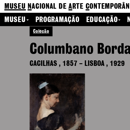
MUSEU
N
ACIONAL
DE
A
RTE
C
ONTEMPORÂN
MUSEU
PROGRAMAÇÃO
EDUCAÇÃO
Coleção
Columbano Borda
CACILHAS
,
1857
–
LISBOA
,
1929