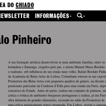
EA DO
CHIADO
NEWSLETTER
INFORMAÇÕES
lo Pinheiro
A sua formação artística desenvolveu-se num ambiente familiar, entre os 
holandesa e flamenga, exigidos pelo pai, o artista Manuel Maria Bordalo
o realismo, sob influência do seu irmão mais velho, Rafael Bordalo Pinh
da Academia de Belas-Artes de Lisboa, Columbano estreou-se nas exposi
Promotora das Belas-Artes com pequenos quadros de género, na década
pensionato particular da Condessa d’Edla para uma estada em Paris, depo
concursos do Estado. Antes de partir, realiza um conjunto de pinturas, i
crítica e irónica de ambientes burgueses portugueses e realiza, já em Pari
obra intimista de grandes dimensões, recusada no salão da Promotora de
uma crítica artisticamente pouco preparada. Em Lisboa, regista a cama