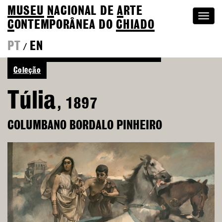
MUSEU
N
ACIONAL
DE
A
RTE
Togg
C
ONTEMPORÂNEA DO
CHIADO
navi
PT
EN
/
Ver mais de Columbano Bordalo Pinheiro
Coleção
Túlia
, 1897
COLUMBANO BORDALO PINHEIRO