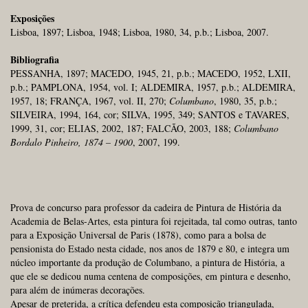
Exposições
Lisboa, 1897; Lisboa, 1948; Lisboa, 1980, 34, p.b.; Lisboa, 2007.
Bibliografia
PESSANHA, 1897; MACEDO, 1945, 21, p.b.; MACEDO, 1952, LXII,
p.b.; PAMPLONA, 1954, vol. I; ALDEMIRA, 1957, p.b.; ALDEMIRA,
1957, 18; FRANÇA, 1967, vol. II, 270;
Columbano
, 1980, 35, p.b.;
SILVEIRA, 1994, 164, cor; SILVA, 1995, 349; SANTOS e TAVARES,
1999, 31, cor; ELIAS, 2002, 187; FALCÃO, 2003, 188;
Columbano
Bordalo Pinheiro, 1874 – 1900
, 2007, 199.
Prova de concurso para professor da cadeira de Pintura de História da
Academia de Belas-Artes, esta pintura foi rejeitada, tal como outras, tanto
para a Exposição Universal de Paris (1878), como para a bolsa de
pensionista do Estado nesta cidade, nos anos de 1879 e 80, e integra um
núcleo importante da produção de Columbano, a pintura de História, a
que ele se dedicou numa centena de composições, em pintura e desenho,
para além de inúmeras decorações.
Apesar de preterida, a crítica defendeu esta composição triangulada,