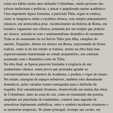
como era hábito nestes anos defender Columbano, muito próximo das
esferas intelectuais e políticas, e atacar o anquilosado ensino académico.
Uma imponente figura feminina, a parricida Túlia, ergue-se estática,
como se imaginava então a escultura etrusca, com simples panejamentos
clássicos, em aristocrática pose. Acontecimento da história de Roma, em
temática vagamente neo-clássica, pontuada por um templo que poderia
ser etrusco, articula-se com o sentimentalismo dramático do momento.
Trata-se do assassinato do rei Sérvio Túlio pela filha, cúmplice do
marido, Tarquínio, último rei etrusco em Roma, representado de forma
realista, como se de um retrato se tratasse, sereno na obra final mas,
expressivamente transtornado no estudo preparatório, em contraste
acentuado com o fleumático rosto de Túlia.
Na obra final, as figuras parecem limitadas à exigência de um
academismo clássico, numa prova que pretendia agradar ao
convencionalismo dos mestres da Academia, e perdem o vigor do ensaio.
No estudo, emergem de espaços nebulosos, também estes densamente
dramáticos, pelas variantes tonais conseguidas para o desfecho da
tragédia. Este entendimento brumoso, desenvolvido em muitas das obras
de Columbano, tanto na zona do céu, como no tratamento das poeiras,
ampliado em pinceladas de tonalidades, constrói uma sugestão de
atmosferas duplamente simbólicas, entre o sombrio incidente criminoso e
as memórias temporais. No plano principal, irrompe um cavalo, em