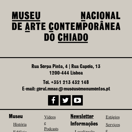
Rua Serpa Pinto, 4 | Rua Capelo, 13
1200-444 Lisboa
Tel. +351 213 432 148
E-mail: geral.mnac@museusemonumentos.pt
Museu
Vídeos
Newsletter
Estágios
e
História
Informações
Serviços
Podcasts
e
Localização
Edifício