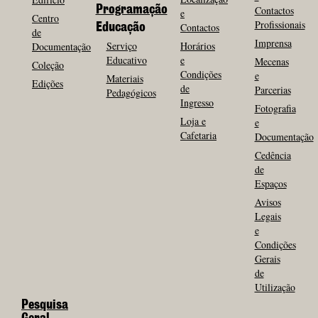
Programação
Contactos
e
Centro
Profissionais
Contactos
Educação
de
Imprensa
Serviço
Horários
Documentação
Educativo
e
Mecenas
Coleção
Condições
e
Materiais
Edições
de
Parcerias
Pedagógicos
Ingresso
Fotografia
Loja e
e
Cafetaria
Documentação
Cedência
de
Espaços
Avisos
Legais
e
Condições
Gerais
de
Utilização
Pesquisa