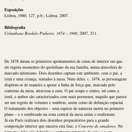
Exposições
Lisboa, 1980, 127, p.b.; Lisboa, 2007.
Bibliografia
Columbano Bordalo Pinheiro, 1874 – 1900
, 2007, 211.
De 1878 datam os primeiros apontamentos de cenas de interior em que
ele regista momentos do quotidiano da sua família, numa atmosfera de
marcado intimismo. Dois desenhos captam este ambiente, com o pai, a
irmã e uma criança, sentados à mesa. Num deles, c. 1878, as personagens
dispõem-se de maneira a apoiar a linha de força que, marcada pelo
contorno da mesa, atravessa a cena. O pai ocupa o centro, tal como a
irmã, e ambos são caracterizados com mais pormenor, naquilo que parece
ser um registo de volumes e sombras, assim como de definição espacial.
O tratamento dos objectos – uma espécie de natureza morta no primeiro
plano – e o sombreado na zona central da mesa assim o reafirmam.
Já em Paris realizara dois desenhos preparatórios para a grande
composição interior que encerra esta fase, o
Concerto de amadores
. No
primeiro deles são definidos o ambiente intimista da cena e o seu