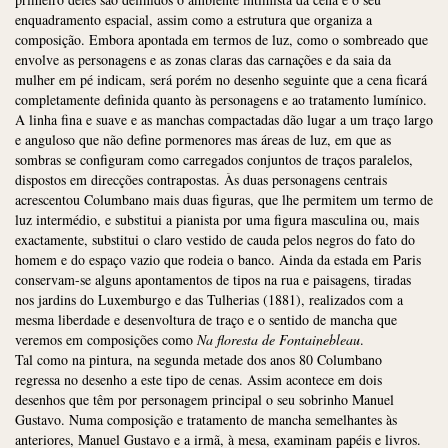
enquadramento espacial, assim como a estrutura que organiza a
composição. Embora apontada em termos de luz, como o sombreado que
envolve as personagens e as zonas claras das carnações e da saia da
mulher em pé indicam, será porém no desenho seguinte que a cena ficará
completamente definida quanto às personagens e ao tratamento lumínico.
A linha fina e suave e as manchas compactadas dão lugar a um traço largo
e anguloso que não define pormenores mas áreas de luz, em que as
sombras se configuram como carregados conjuntos de traços paralelos,
dispostos em direcções contrapostas. Às duas personagens centrais
acrescentou Columbano mais duas figuras, que lhe permitem um termo de
luz intermédio, e substitui a pianista por uma figura masculina ou, mais
exactamente, substitui o claro vestido de cauda pelos negros do fato do
homem e do espaço vazio que rodeia o banco. Ainda da estada em Paris
conservam-se alguns apontamentos de tipos na rua e paisagens, tiradas
nos jardins do Luxemburgo e das Tulherias (1881), realizados com a
mesma liberdade e desenvoltura de traço e o sentido de mancha que
veremos em composições como
Na floresta de Fontainebleau
.
Tal como na pintura, na segunda metade dos anos 80 Columbano
regressa no desenho a este tipo de cenas. Assim acontece em dois
desenhos que têm por personagem principal o seu sobrinho Manuel
Gustavo. Numa composição e tratamento de mancha semelhantes às
anteriores, Manuel Gustavo e a irmã, à mesa, examinam papéis e livros.