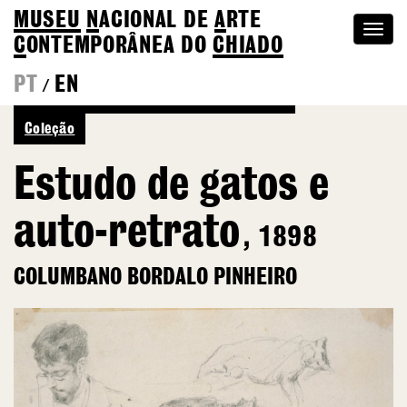
MUSEU
N
ACIONAL
DE
A
RTE
Togg
C
ONTEMPORÂNEA DO
CHIADO
navi
PT
EN
/
Ver mais de Columbano Bordalo Pinheiro
Coleção
Estudo de gatos e
auto-retrato
, 1898
COLUMBANO BORDALO PINHEIRO