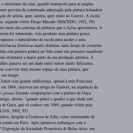
é o intimismo da cena, quando transposto para as amplas
ismo provém da continuada admiração pela pintura holandesa
ão do artista, quer caseira, quer então no Louvre. A escala
 que, segundo refere Diogo Macedo (MACEDO, 1952, 39),
a no meio das centenas de pinturas que o
Salon
apresentava. A
timista foi submetido, veio produzir uma pintura pouco
apassou o naturalismo de escola para aceder a uma
eferências históricas muito distintas, num desejo de construir
ntido esta pintura poderá ser lida como um primeiro manifesto
m orientaria a maior parte da sua produção artística. A
lhes passava ser um dado entre outros muito diferentes,
sem conviver num mesmo espaço de uma pintura, que
o seu tempo.
do Salon com grande indiferença, apenas Louis Fourcaud,
, em 1884, escreveu um artigo no Gaulois, na sequência da
s gitanes
fazendo comparações com a pintura de Goya.
rtigo, afirma: ”quando pintei o quadro a que alude este
ura de Goya, que só conheci em 1889, quando visitei pela
LIAS, 2002, 93).
sboa, dirigido à Condessa de Edla, como testemunho de
u a estada em Paris. Após inúmeros embaraços com a
3ª Exposição da Sociedade Promotora de Belas-Artes, em