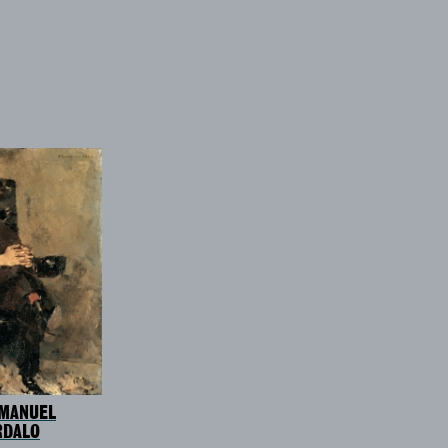
 MANUEL
RDALO