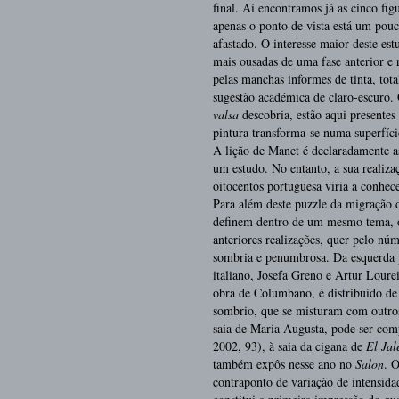
final. Aí encontramos já as cinco fig
apenas o ponto de vista está um pou
afastado. O interesse maior deste est
mais ousadas de uma fase anterior e r
pelas manchas informes de tinta, tot
sugestão académica de claro-escuro
valsa
descobria, estão aqui presentes
pintura transforma-se numa superfíc
A lição de Manet é declaradamente a
um estudo. No entanto, a sua realiza
oitocentos portuguesa viria a conhece
Para além deste puzzle da migração d
definem dentro de um mesmo tema, o
anteriores realizações, quer pelo nú
sombria e penumbrosa. Da esquerda p
italiano, Josefa Greno e Artur Loure
obra de Columbano, é distribuído de
sombrio, que se misturam com outro
saia de Maria Augusta, pode ser co
2002, 93), à saia da cigana de
El Jal
também expôs nesse ano no
Salon
. 
contraponto de variação de intensida