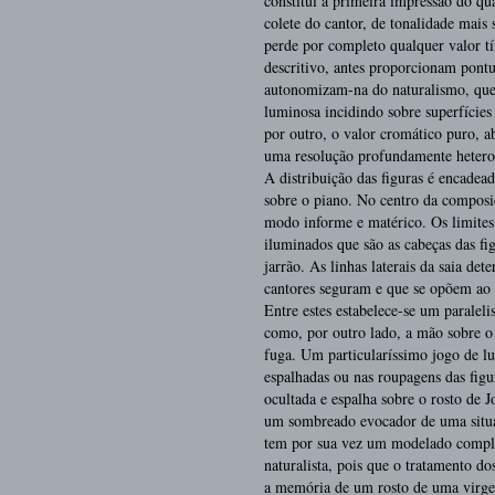
constitui a primeira impressão do qu
colete do cantor, de tonalidade mais
perde por completo qualquer valor t
descritivo, antes proporcionam pontua
autonomizam-na do naturalismo, que 
luminosa incidindo sobre superfícies
por outro, o valor cromático puro, a
uma resolução profundamente hetero
A distribuição das figuras é encade
sobre o piano. No centro da composiç
modo informe e matérico. Os limites
iluminados que são as cabeças das fig
jarrão. As linhas laterais da saia d
cantores seguram e que se opõem ao p
Entre estes estabelece-se um paralel
como, por outro lado, a mão sobre o 
fuga. Um particularíssimo jogo de luz
espalhadas ou nas roupagens das figur
ocultada e espalha sobre o rosto de
um sombreado evocador de uma situaç
tem por sua vez um modelado comple
naturalista, pois que o tratamento d
a memória de um rosto de uma virg