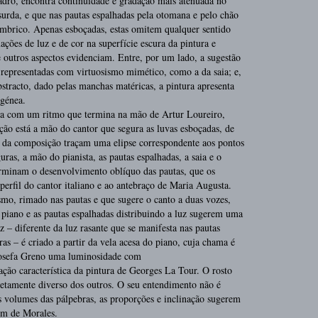
adro, encontra continuidade e gradação mais atenuada no
 surda, e que nas pautas espalhadas pela otomana e pelo chão
ímbrico. Apenas esboçadas, estas omitem qualquer sentido
ções de luz e de cor na superfície escura da pintura e
outros aspectos evidenciam. Entre, por um lado, a sugestão
 representadas com virtuosismo mimético, como a da saia; e,
bstracto, dado pelas manchas matéricas, a pintura apresenta
génea.
ada com um ritmo que termina na mão de Artur Loureiro,
ão está a mão do cantor que segura as luvas esboçadas, de
 da composição traçam uma elipse correspondente aos pontos
uras, a mão do pianista, as pautas espalhadas, a saia e o
eterminam o desenvolvimento oblíquo das pautas, que os
erfil do cantor italiano e ao antebraço de Maria Augusta.
ismo, rimado nas pautas e que sugere o canto a duas vozes,
piano e as pautas espalhadas distribuindo a luz sugerem uma
 – diferente da luz rasante que se manifesta nas pautas
as – é criado a partir da vela acesa do piano, cuja chama é
 Josefa Greno uma luminosidade com
ão característica da pintura de Georges La Tour. O rosto
tamente diverso dos outros. O seu entendimento não é
os volumes das pálpebras, as proporções e inclinação sugerem
em de Morales.