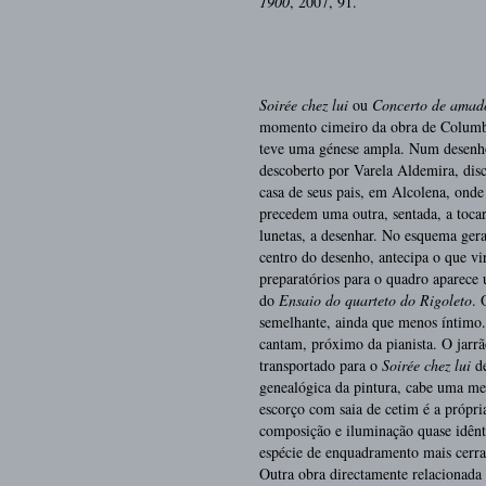
1900
, 2007, 91.
Soirée chez lui
ou
Concerto de amad
momento cimeiro da obra de Columb
teve uma génese ampla. Num desenh
descoberto por Varela Aldemira, dis
casa de seus pais, em Alcolena, onde
precedem uma outra, sentada, a toca
lunetas, a desenhar. No esquema ger
centro do desenho, antecipa o que v
preparatórios para o quadro aparece 
do
Ensaio do quarteto do Rigoleto
. 
semelhante, ainda que menos íntimo.
cantam, próximo da pianista. O jarrã
transportado para o
Soirée chez lui
de
genealógica da pintura, cabe uma m
escorço com saia de cetim é a própr
composição e iluminação quase idênti
espécie de enquadramento mais cerrad
Outra obra directamente relacionada 