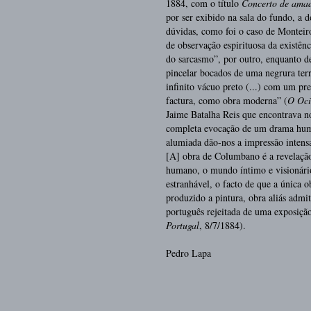
1884, com o título
Concerto de ama
por ser exibido na sala do fundo, a 
dúvidas, como foi o caso de Montei
de observação espirituosa da existê
do sarcasmo”, por outro, enquanto de
pincelar bocados de uma negrura terr
infinito vácuo preto (...) com um pre
factura, como obra moderna” (
O Oci
Jaime Batalha Reis que encontrava 
completa evocação de um drama huma
alumiada dão-nos a impressão intens
[A] obra de Columbano é a revelação
humano, o mundo íntimo e visionário 
estranhável, o facto de que a única 
produzido a pintura, obra aliás admi
português rejeitada de uma exposição
Portugal
, 8/7/1884).
Pedro Lapa