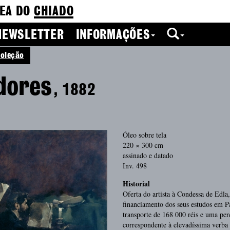
EA DO
CHIADO
NEWSLETTER
INFORMAÇÕES
oleção
dores
, 1882
Óleo sobre tela
220 × 300 cm
assinado e datado
Inv. 498
Historial
Oferta do artista à Condessa de Edla
financiamento dos seus estudos em P
transporte de 168 000 réis e uma pe
correspondente à elevadíssima verba 