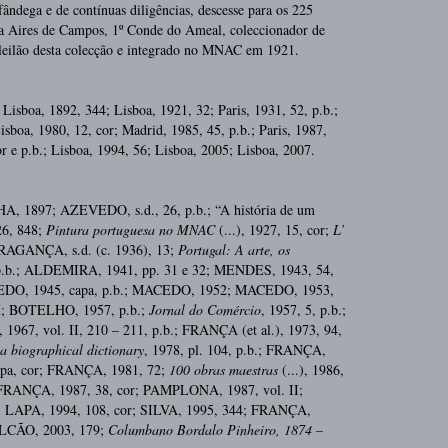
fândega e de contínuas diligências, descesse para os 225
 a Aires de Campos, 1º Conde do Ameal, coleccionador de
leilão desta colecção e integrado no MNAC em 1921.
 Lisboa, 1892, 344; Lisboa, 1921, 32; Paris, 1931, 52, p.b.;
isboa, 1980, 12, cor; Madrid, 1985, 45, p.b.; Paris, 1987,
or e p.b.; Lisboa, 1994, 56; Lisboa, 2005; Lisboa, 2007.
 1897; AZEVEDO, s.d., 26, p.b.; “A história de um
26, 848;
Pintura portuguesa no MNAC
(...), 1927, 15, cor;
L’
 BRAGANÇA, s.d. (c. 1936), 13;
Portugal: A arte, os
 9, p.b.; ALDEMIRA, 1941, pp. 31 e 32; MENDES, 1943, 54,
EDO, 1945, capa, p.b.; MACEDO, 1952; MACEDO, 1953,
I; BOTELHO, 1957, p.b.;
Jornal do Comércio
, 1957, 5, p.b.;
67, vol. II, 210 – 211, p.b.; FRANÇA (et al.), 1973, 94,
 a biographical dictionary
, 1978, pl. 104, p.b.; FRANÇA,
capa, cor; FRANÇA, 1981, 72;
100 obras maestras
(...), 1986,
 FRANÇA, 1987, 38, cor; PAMPLONA, 1987, vol. II;
 LAPA, 1994, 108, cor; SILVA, 1995, 344; FRANÇA,
FALCÃO, 2003, 179;
Columbano Bordalo Pinheiro, 1874 –