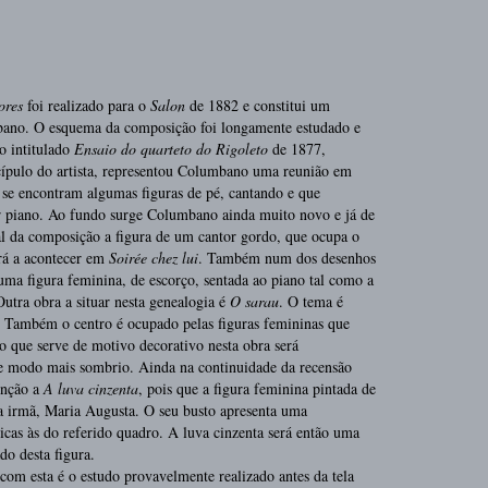
ores
foi realizado para o
Salon
de 1882 e constitui um
ano. O esquema da composição foi longamente estudado e
o intitulado
Ensaio do quarteto do Rigoleto
de 1877,
cípulo do artista, representou Columbano uma reunião em
 se encontram algumas figuras de pé, cantando e que
r piano. Ao fundo surge Columbano ainda muito novo e já de
al da composição a figura de um cantor gordo, que ocupa o
irá a acontecer em
Soirée chez lui
. Também num dos desenhos
uma figura feminina, de escorço, sentada ao piano tal como a
Outra obra a situar nesta genealogia é
O sarau
. O tema é
 Também o centro é ocupado pelas figuras femininas que
o que serve de motivo decorativo nesta obra será
 modo mais sombrio. Ainda na continuidade da recensão
enção a
A luva cinzenta
, pois que a figura feminina pintada de
ia irmã, Maria Augusta. O seu busto apresenta uma
cas às do referido quadro. A luva cinzenta será então uma
o desta figura.
com esta é o estudo provavelmente realizado antes da tela