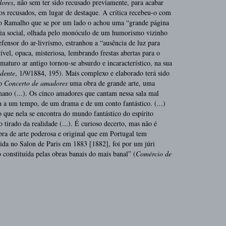
dores
, não sem ter sido recusado previamente, para acabar
dos recusados, em lugar de destaque. A crítica recebeu-o com
ro Ramalho que se por um lado o achou uma “grande página
ncia social, olhada pelo monóculo de um humorismo vizinho
fensor do ar-livrismo, estranhou a “ausência de luz para
ível, opaca, misteriosa, lembrando frestas abertas para o
maturo ar antigo tornou-se absurdo e incaracterístico, na sua
dente
, 1/9/1884, 195). Mais complexo e elaborado terá sido
no
Concerto de amadores
uma obra de grande arte, uma
no (...). Os cinco amadores que cantam nessa sala mal
a a um tempo, de um drama e de um conto fantástico. (...)
 que nela se encontra do mundo fantástico do espírito
tirado da realidade (...). É curioso decerto, mas não é
obra de arte poderosa e original que em Portugal tem
tida no Salon de Paris em 1883 [1882], foi por um júri
 constituída pelas obras banais do mais banal” (
Comércio de