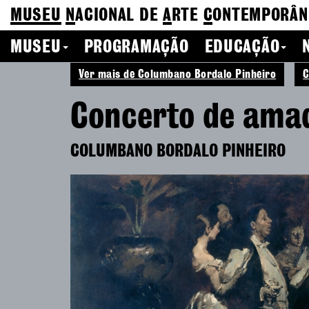
MUSEU
N
ACIONAL
DE
A
RTE
C
ONTEMPORÂN
MUSEU
PROGRAMAÇÃO
EDUCAÇÃO
Ver mais de Columbano Bordalo Pinheiro
C
Concerto de ama
COLUMBANO BORDALO PINHEIRO