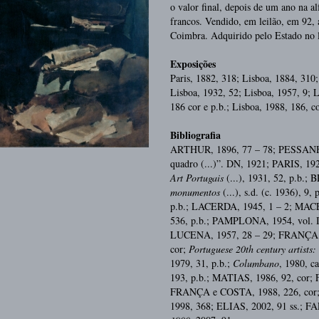
o valor final, depois de um ano na al
francos. Vendido, em leilão, em 92,
Coimbra. Adquirido pelo Estado no 
Exposições
Paris, 1882, 318; Lisboa, 1884, 310;
Lisboa, 1932, 52; Lisboa, 1957, 9; L
186 cor e p.b.; Lisboa, 1988, 186, c
Bibliografia
ARTHUR, 1896, 77 – 78; PESSANHA,
quadro (...)”. DN, 1921; PARIS, 19
Art Portugais
(...), 1931, 52, p.b.;
monumentos
(...), s.d. (c. 1936),
p.b.; LACERDA, 1945, 1 – 2; MAC
536, p.b.; PAMPLONA, 1954, vol. 
LUCENA, 1957, 28 – 29; FRANÇA, 19
cor;
Portuguese 20th century artists:
1979, 31, p.b.;
Columbano
, 1980, 
193, p.b.; MATIAS, 1986, 92, cor;
FRANÇA e COSTA, 1988, 226, cor;
1998, 368; ELIAS, 2002, 91 ss.; 