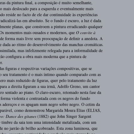
uras da pintura final, a composição é muito semelhante,
co mais deslocado para a esquerda e eventualmente mais
udo reside no facto de ele dar continuidade às experiências
adicalizá-las em absoluto. Se o fundo é escuro, a luz é dada
almente planas, que constroem a pintura erradicando qualquer
. Os momentos mais ousados e modernos, que
O convite à
 de forma mais livre sem preocupação de definir a anedota. A
ie dada ao ritmo do desenvolvimento das manchas cromáticas.
ssimilada, mas infelizmente relegada para a informalidade de
ção configura a obra mais moderna que a pintura de
r.
as figuras e respectivas variações compositivas, que se
 seu tratamento é o mais íntimo quando comparado com as
mero mais reduzido de figuras, quer pelo tratamento da luz
ara a direita figuram a sua irmã, Adolfo Greno, um cantor
iro sentado ao piano. O claro-escuro, retomado nesta fase da
 forma violenta e contrastada com os negros do fundo
s adereços e os apagam num negro sobre negro. O cetim da
mparável, como demonstrou Margarida Moura Elias (ELIAS,
eo: Dance des gitanes
(1882) que John Singer Sargent
O timbre da saia tem uma intensidade metalizada, com um
de no jarrão de brilho acobreado. Esta zona luminosa, que