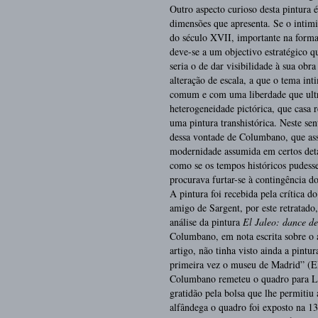
Outro aspecto curioso desta pintura 
dimensões que apresenta. Se o intim
do século XVII, importante na formaç
deve-se a um objectivo estratégico
seria o de dar visibilidade à sua obr
alteração de escala, a que o tema in
comum e com uma liberdade que ultr
heterogeneidade pictórica, que casa r
uma pintura transhistórica. Neste se
dessa vontade de Columbano, que assi
modernidade assumida em certos deta
como se os tempos históricos pudes
procurava furtar-se à contingência d
A pintura foi recebida pela crítica 
amigo de Sargent, por este retratado
análise da pintura
El Jaleo: dance de
Columbano, em nota escrita sobre o a
artigo, não tinha visto ainda a pint
primeira vez o museu de Madrid” (E
Columbano remeteu o quadro para Li
gratidão pela bolsa que lhe permiti
alfândega o quadro foi exposto na 1