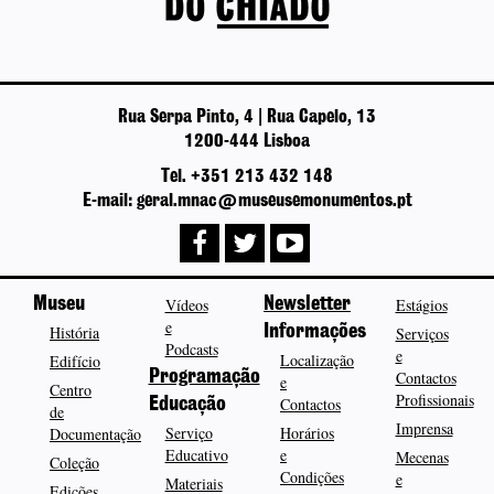
Rua Serpa Pinto, 4 | Rua Capelo, 13
1200-444 Lisboa
Tel. +351 213 432 148
E-mail: geral.mnac@museusemonumentos.pt
Museu
Vídeos
Newsletter
Estágios
e
História
Informações
Serviços
Podcasts
e
Localização
Edifício
Programação
Contactos
e
Centro
Profissionais
Contactos
Educação
de
Imprensa
Serviço
Horários
Documentação
Educativo
e
Mecenas
Coleção
Condições
e
Materiais
Edições