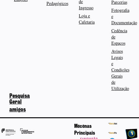
de
Parcerias
Pedagógicos
Ingresso
Fotografia
Loja e
e
Cafetaria
Documentação
Cedência
de
Espaços
Avisos
Legais
e
Condições
Gerais
de
Utilização
Pesquisa
Geral
amigos
Mecenas
Principais