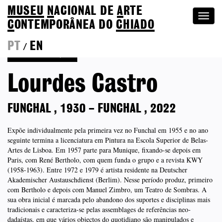
MUSEU
N
ACIONAL
DE
A
RTE
Togg
C
ONTEMPORÂNEA DO
CHIADO
navi
PT
EN
/
Voltar à Coleção
Lourdes Castro
FUNCHAL
,
1930
–
FUNCHAL
,
2022
Expõe individualmente pela primeira vez no Funchal em 1955 e no ano
seguinte termina a licenciatura em Pintura na Escola Superior de Belas-
Artes de Lisboa. Em 1957 parte para Munique, fixando-se depois em
Paris, com René Bertholo, com quem funda o grupo e a revista KWY
(1958-1963). Entre 1972 e 1979 é artista residente na Deutscher
Akademischer Austauschdienst (Berlim). Nesse período produz, primeiro
com Bertholo e depois com Manuel Zimbro, um Teatro de Sombras. A
sua obra inicial é marcada pelo abandono dos suportes e disciplinas mais
tradicionais e caracteriza-se pelas assemblages de referências neo-
dadaístas, em que vários objectos do quotidiano são manipulados e