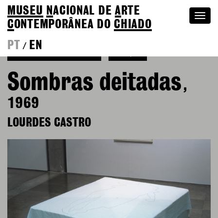
MUSEU
N
ACIONAL
DE
A
RTE
Togg
C
ONTEMPORÂNEA DO
CHIADO
navi
PT
EN
/
Voltar a Lourdes Castro
Coleção
Sombras deitadas
,
1969
LOURDES CASTRO