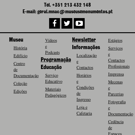
Tel. +351 213 432 148
E-mail: geral.mnac@museusemonumentos.pt
Museu
Vídeos
Newsletter
Estágios
e
História
Informações
Serviços
Podcasts
e
Localização
Edifício
Programação
Contactos
e
Centro
Profissionais
Contactos
Educação
de
Imprensa
Serviço
Horários
Documentação
Educativo
e
Mecenas
Coleção
Condições
e
Materiais
Edições
de
Parcerias
Pedagógicos
Ingresso
Fotografia
Loja e
e
Cafetaria
Documentação
Cedência
de
Espaços