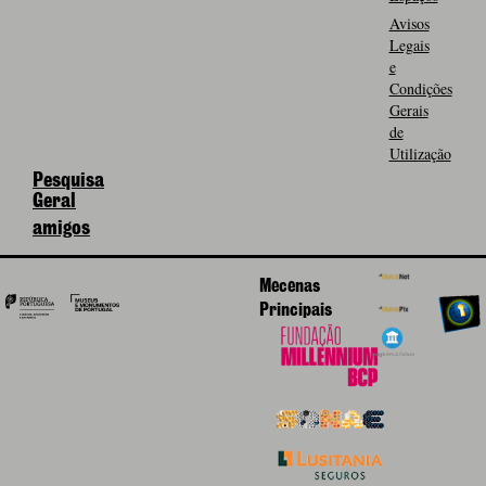
Avisos
Legais
e
Condições
Gerais
de
Utilização
Pesquisa
Geral
amigos
Mecenas
Principais