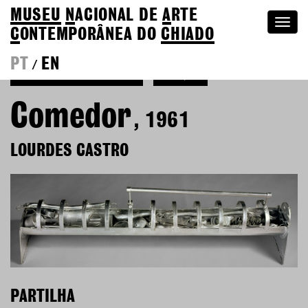
MUSEU
N
ACIONAL
DE
A
RTE
Togg
C
ONTEMPORÂNEA DO
CHIADO
navi
PT
EN
/
Voltar a Lourdes Castro
Coleção
Comedor
, 1961
LOURDES CASTRO
PARTILHA