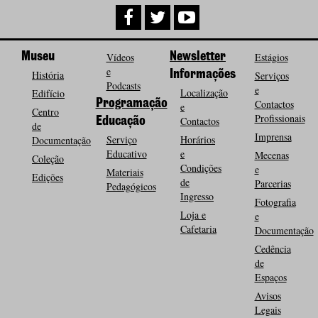
Museu
Vídeos
Newsletter
Estágios
e
História
Informações
Serviços
Podcasts
e
Localização
Edifício
Programação
Contactos
e
Centro
Profissionais
Contactos
Educação
de
Imprensa
Serviço
Horários
Documentação
Educativo
e
Mecenas
Coleção
Condições
e
Materiais
Edições
de
Parcerias
Pedagógicos
Ingresso
Fotografia
Loja e
e
Cafetaria
Documentação
Cedência
de
Espaços
Avisos
Legais