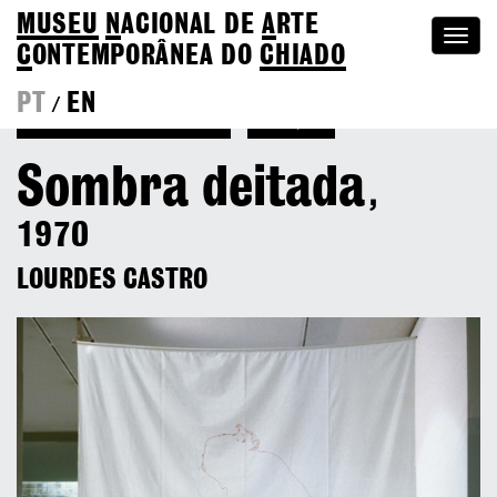
MUSEU
N
ACIONAL
DE
A
RTE
Togg
C
ONTEMPORÂNEA DO
CHIADO
navi
PT
EN
/
Voltar a Lourdes Castro
Coleção
Sombra deitada
,
1970
LOURDES CASTRO