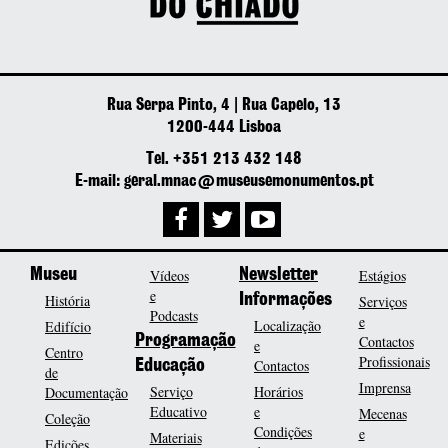
Rua Serpa Pinto, 4 | Rua Capelo, 13
1200-444 Lisboa
Tel. +351 213 432 148
E-mail: geral.mnac@museusemonumentos.pt
Museu
Vídeos
Newsletter
Estágios
e
História
Informações
Serviços
Podcasts
e
Localização
Edifício
Programação
Contactos
e
Centro
Profissionais
Contactos
Educação
de
Imprensa
Serviço
Horários
Documentação
Educativo
e
Mecenas
Coleção
Condições
e
Materiais
Edições