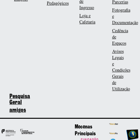
de
Parcerias
Pedagógicos
Ingresso
Fotografia
Loja e
e
Cafetaria
Documentação
Cedência
de
Espaços
Avisos
Legais
e
Condições
Gerais
de
Utilização
Pesquisa
Geral
amigos
Mecenas
Principais