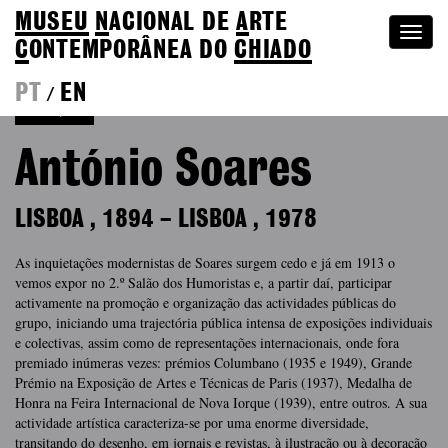
MUSEU
N
ACIONAL
DE
A
RTE
Togg
C
ONTEMPORÂNEA DO
CHIADO
navi
PT
EN
/
Coleção
António Soares
LISBOA
,
1894
–
LISBOA
,
1978
As inquietações modernistas de Soares surgem cedo e já em 1913 o
vemos expor no 2.º Salão dos Humoristas e, a partir daí, participar
activamente na promoção e organização das actividades públicas do
grupo, iniciando uma trajectória pública intensa de exposições individuais
e colectivas, assim como de representações internacionais, onde fora
premiado inúmeras vezes: prémios Columbano (1935 e 1949), Grande
Prémio na Exposição de Artes e Técnicas de Paris (1937), Medalha de
Honra na Feira Internacional de Nova Iorque (1939), entre outros. A sua
actividade artística caracteriza-se por uma enorme diversidade,
transitando do desenho, em jornais e revistas, à ilustração ou à decoração