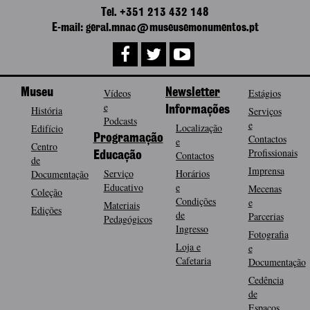
Tel. +351 213 432 148
E-mail: geral.mnac@museusemonumentos.pt
Museu
Vídeos
Newsletter
Estágios
e
História
Informações
Serviços
Podcasts
e
Localização
Edifício
Programação
Contactos
e
Centro
Profissionais
Contactos
Educação
de
Imprensa
Serviço
Horários
Documentação
Educativo
e
Mecenas
Coleção
Condições
e
Materiais
Edições
de
Parcerias
Pedagógicos
Ingresso
Fotografia
Loja e
e
Cafetaria
Documentação
Cedência
de
Espaços