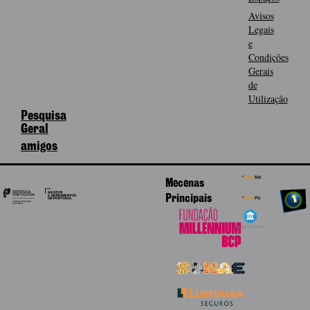
Avisos
Legais
e
Condições
Gerais
de
Utilização
Pesquisa
Geral
amigos
Mecenas
Principais