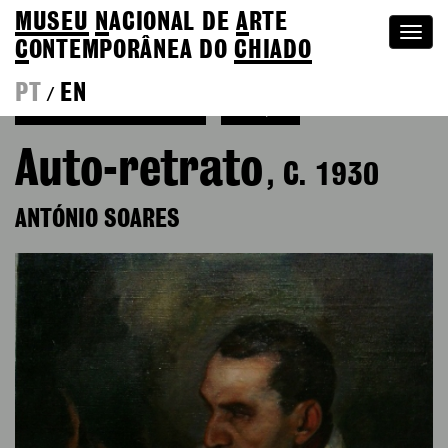
MUSEU
N
ACIONAL
DE
A
RTE
Togg
C
ONTEMPORÂNEA DO
CHIADO
navi
PT
EN
/
Voltar a António Soares
Coleção
Auto-retrato
, C. 1930
ANTÓNIO SOARES