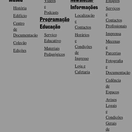
Museu
Vídeos
Newsletter
Estágios
e
História
Informações
Serviços
Podcasts
e
Localização
Edifício
Programação
Contactos
e
Centro
Profissionais
Contactos
Educação
de
Imprensa
Serviço
Horários
Documentação
Educativo
e
Mecenas
Coleção
Condições
e
Materiais
Edições
de
Parcerias
Pedagógicos
Ingresso
Fotografia
Loja e
e
Cafetaria
Documentação
Cedência
de
Espaços
Avisos
Legais
e
Condições
Gerais
de