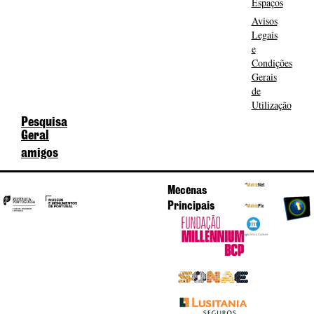
Espaços
Avisos
Legais
e
Condições
Gerais
de
Utilização
Pesquisa
Geral
amigos
Mecenas
Principais