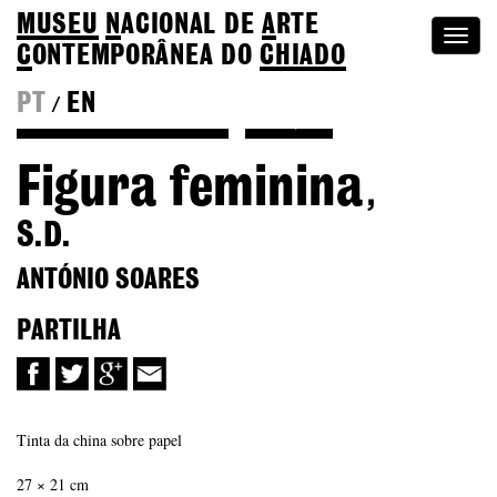
MUSEU
N
ACIONAL
DE
A
RTE
Togg
C
ONTEMPORÂNEA DO
CHIADO
navi
PT
EN
/
Voltar a António Soares
Coleção
Figura feminina
,
S.D.
ANTÓNIO SOARES
PARTILHA
Tinta da china sobre papel
27 × 21 cm