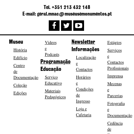
Tel. +351 213 432 148
E-mail: geral.mnac@museusemonumentos.pt
Museu
Vídeos
Newsletter
Estágios
e
História
Informações
Serviços
Podcasts
e
Localização
Edifício
Programação
Contactos
e
Centro
Profissionais
Contactos
Educação
de
Imprensa
Serviço
Horários
Documentação
Educativo
e
Mecenas
Coleção
Condições
e
Materiais
Edições
de
Parcerias
Pedagógicos
Ingresso
Fotografia
Loja e
e
Cafetaria
Documentação
Cedência
de