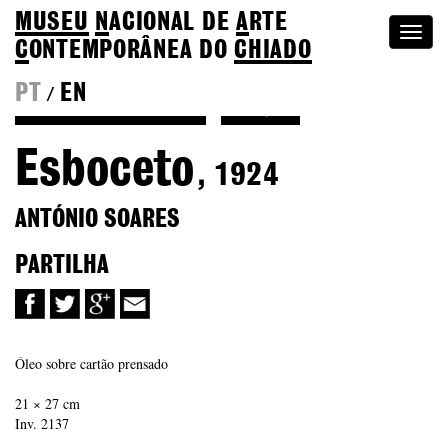
MUSEU
N
ACIONAL
DE
A
RTE
Togg
C
ONTEMPORÂNEA DO
CHIADO
navi
PT
EN
/
Voltar a António Soares
Coleção
Esboceto
, 1924
ANTÓNIO SOARES
PARTILHA
Óleo sobre cartão prensado
21 × 27 cm
Inv. 2137