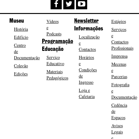
Museu
Vídeos
Newsletter
Estágios
e
História
Informações
Serviços
Podcasts
e
Localização
Edifício
Programação
Contactos
e
Centro
Profissionais
Contactos
Educação
de
Imprensa
Serviço
Horários
Documentação
Educativo
e
Mecenas
Coleção
Condições
e
Materiais
Edições
de
Parcerias
Pedagógicos
Ingresso
Fotografia
Loja e
e
Cafetaria
Documentação
Cedência
de
Espaços
Avisos
Legais
e