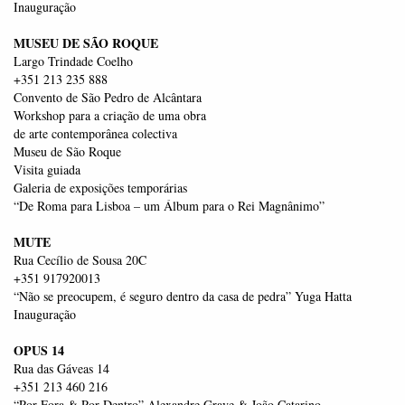
Inauguração
MUSEU DE SÃO ROQUE
Largo Trindade Coelho
+351 213 235 888
Convento de São Pedro de Alcântara
Workshop para a criação de uma obra
de arte contemporânea colectiva
Museu de São Roque
Visita guiada
Galeria de exposições temporárias
“De Roma para Lisboa – um Álbum para o Rei Magnânimo”
MUTE
Rua Cecílio de Sousa 20C
+351 917920013
“Não se preocupem, é seguro dentro da casa de pedra” Yuga Hatta
Inauguração
OPUS 14
Rua das Gáveas 14
+351 213 460 216
“Por Fora & Por Dentro” Alexandre Grave & João Catarino