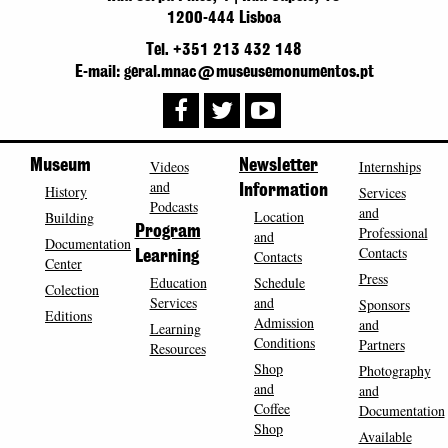
1200-444 Lisboa
Tel. +351 213 432 148
E-mail: geral.mnac@museusemonumentos.pt
Museum
Videos
Newsletter
Internships
and
History
Information
Services
Podcasts
and
Location
Building
Program
Professional
and
Documentation
Contacts
Contacts
Learning
Center
Press
Education
Schedule
Colection
Services
and
Sponsors
Editions
Admission
and
Learning
Conditions
Partners
Resources
Shop
Photography
and
and
Coffee
Documentation
Shop
Available