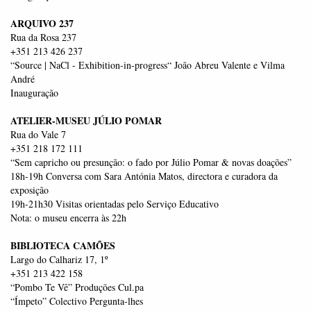
ARQUIVO 237
Rua da Rosa 237
+351 213 426 237
“Source | NaCl - Exhibition-in-progress“ João Abreu Valente e Vilma
André
Inauguração
ATELIER-MUSEU JÚLIO POMAR
Rua do Vale 7
+351 218 172 111
“Sem capricho ou presunção: o fado por Júlio Pomar & novas doações”
18h-19h Conversa com Sara Antónia Matos, directora e curadora da
exposição
19h-21h30 Visitas orientadas pelo Serviço Educativo
Nota: o museu encerra às 22h
BIBLIOTECA CAMÕES
Largo do Calhariz 17, 1º
+351 213 422 158
“Pombo Te Vê” Produções Cul.pa
“Ímpeto” Colectivo Pergunta-lhes