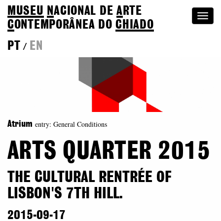
MUSEU
N
ACIONAL
DE
A
RTE
Togg
C
ONTEMPORÂNEA DO
CHIADO
navi
PT
EN
/
entry: General Conditions
Atrium
ARTS QUARTER 2015
THE CULTURAL RENTRÉE OF
LISBON'S 7TH HILL.
2015-09-17