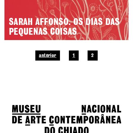
SARAH AFFONSO. OS DIAS DAS
PEQUENAS COISAS
anterior
1
2