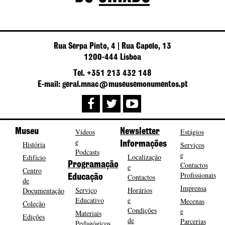
Rua Serpa Pinto, 4 | Rua Capelo, 13
1200-444 Lisboa
Tel. +351 213 432 148
E-mail: geral.mnac@museusemonumentos.pt
Museu
Vídeos
Newsletter
Estágios
e
História
Informações
Serviços
Podcasts
e
Localização
Edifício
Programação
Contactos
e
Centro
Profissionais
Contactos
Educação
de
Imprensa
Serviço
Horários
Documentação
Educativo
e
Mecenas
Coleção
Condições
e
Materiais
Edições
de
Parcerias
Pedagógicos