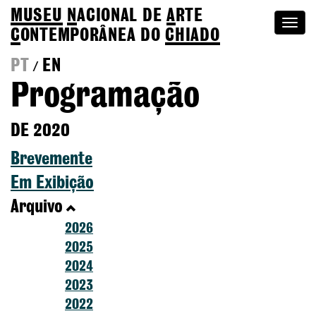
MUSEU
N
ACIONAL
DE
A
RTE
Togg
C
ONTEMPORÂNEA DO
CHIADO
navi
PT
EN
/
Programação
DE 2020
Brevemente
Em Exibição
Arquivo
2026
2025
2024
2023
2022