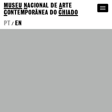
MUSEU
N
ACIONAL
DE
A
RTE
Togg
C
ONTEMPORÂNEA DO
CHIADO
navi
PT
EN
/