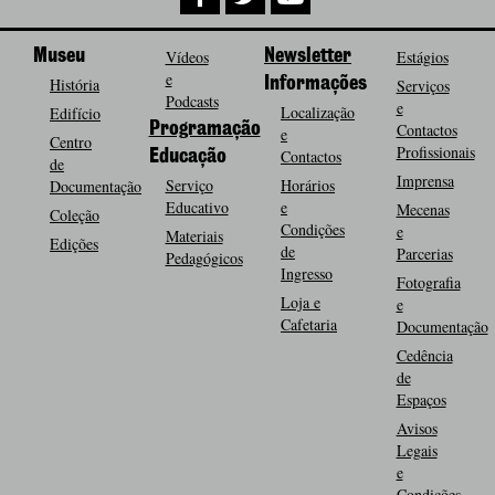
Museu
Vídeos
Newsletter
Estágios
e
História
Informações
Serviços
Podcasts
e
Localização
Edifício
Programação
Contactos
e
Centro
Profissionais
Contactos
Educação
de
Imprensa
Serviço
Horários
Documentação
Educativo
e
Mecenas
Coleção
Condições
e
Materiais
Edições
de
Parcerias
Pedagógicos
Ingresso
Fotografia
Loja e
e
Cafetaria
Documentação
Cedência
de
Espaços
Avisos
Legais
e
Condições