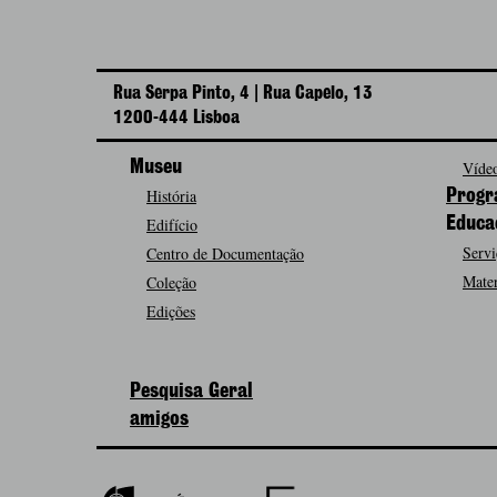
Rua Serpa Pinto, 4 | Rua Capelo, 13
1200-444 Lisboa
Museu
Vídeo
História
Progr
Edifício
Educa
Servi
Centro de Documentação
Mater
Coleção
Edições
Pesquisa Geral
amigos