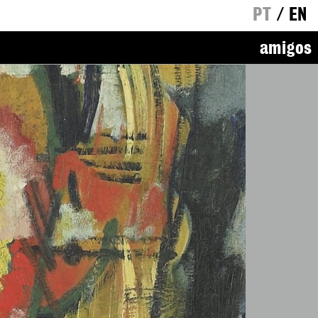
PT
/
EN
amigos