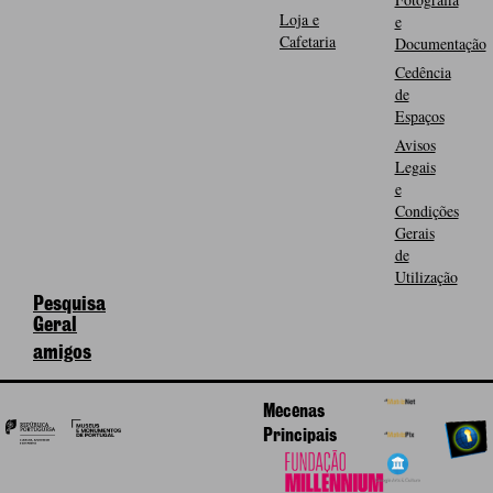
Loja e
e
Cafetaria
Documentação
Cedência
de
Espaços
Avisos
Legais
e
Condições
Gerais
de
Utilização
Pesquisa
Geral
amigos
Mecenas
Principais