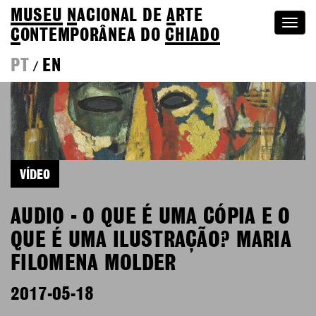
MUSEU
N
ACIONAL
DE
A
RTE
Togg
C
ONTEMPORÂNEA DO
CHIADO
navi
PT
EN
/
VÍDEO
AUDIO - O QUE É UMA CÓPIA E O
QUE É UMA ILUSTRAÇÃO? MARIA
FILOMENA MOLDER
2017-05-18