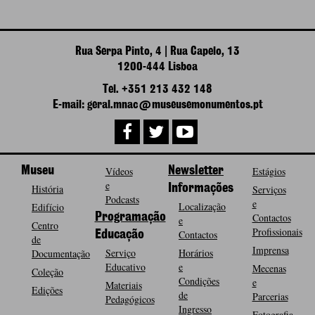
Rua Serpa Pinto, 4 | Rua Capelo, 13
1200-444 Lisboa
Tel. +351 213 432 148
E-mail: geral.mnac@museusemonumentos.pt
Museu
Vídeos
Newsletter
Estágios
e
História
Informações
Serviços
Podcasts
e
Localização
Edifício
Programação
Contactos
e
Centro
Profissionais
Contactos
Educação
de
Imprensa
Serviço
Horários
Documentação
Educativo
e
Mecenas
Coleção
Condições
e
Materiais
Edições
de
Parcerias
Pedagógicos
Ingresso
Fotografia