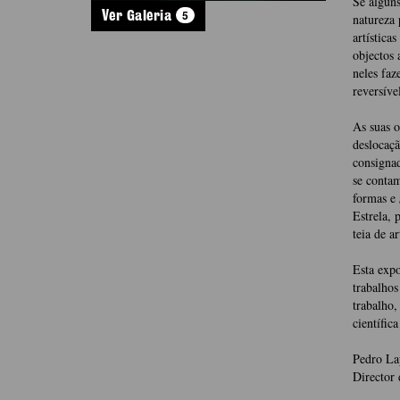
Se alguns
5
Ver Galeria
natureza 
artística
objectos 
neles faz
reversíve
As suas 
deslocaçã
consigna
se contam
formas e
Estrela,
teia de a
Esta expo
trabalhos
trabalho,
científic
Pedro La
Director