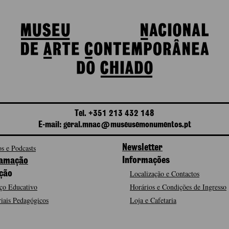
Tel. +351 213 432 148
E-mail: geral.mnac@museusemonumentos.pt
s e Podcasts
Newsletter
Informações
amação
Localização e Contactos
ção
ço Educativo
Horários e Condições de Ingresso
iais Pedagógicos
Loja e Cafetaria