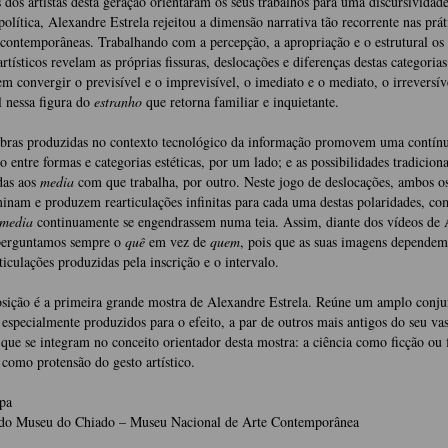
 dos artistas desta geração orientaram os seus trabalhos para uma discursividad
política, Alexandre Estrela rejeitou a dimensão narrativa tão recorrente nas prát
s contemporâneas. Trabalhando com a percepção, a apropriação e o estrutural os 
artísticos revelam as próprias fissuras, deslocações e diferenças destas categoria
em convergir o previsível e o imprevisível, o imediato e o mediato, o irreversív
l nessa figura do
estranho
que retorna familiar e inquietante.
obras produzidas no contexto tecnológico da informação promovem uma contín
o entre formas e categorias estéticas, por um lado; e as possibilidades tradicion
das aos
media
com que trabalha, por outro. Neste jogo de deslocações, ambos os
inam e produzem rearticulações infinitas para cada uma destas polaridades, co
media
continuamente se engendrassem numa teia. Assim, diante dos vídeos de 
 perguntamos sempre o
quê
em vez de
quem
, pois que as suas imagens dependem
rticulações produzidas pela inscrição e o intervalo.
sição é a primeira grande mostra de Alexandre Estrela. Reúne um amplo conju
 especialmente produzidos para o efeito, a par de outros mais antigos do seu va
 que se integram no conceito orientador desta mostra: a ciência como ficção ou 
a como protensão do gesto artístico.
pa
 do Museu do Chiado – Museu Nacional de Arte Contemporânea