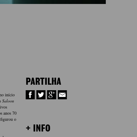
PARTILHA
no início
m Saloon
ivos
os anos 70
nfigurou o
+ INFO