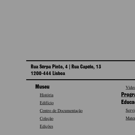
Rua Serpa Pinto, 4 | Rua Capelo, 13
1200-444 Lisboa
Museu
Vídeo
História
Progr
Edifício
Educa
Servi
Centro de Documentação
Mater
Coleção
Edições