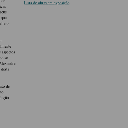
e de
Lista de obras em exposição
icas
seus
s que
el e o
ua
almente
 aspectos
mo se
Alexandre
 desta
nto de
sto
ficção