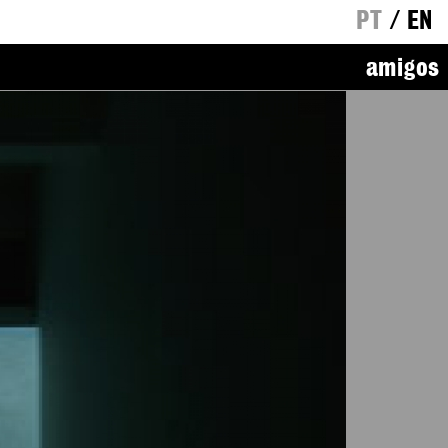
PT
/
EN
amigos