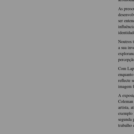
As preocu
desenvolv
ser enten
influênci
identidad
Noutros 
a sua inv
explorand
percepção
Com Lapsu
enquanto 
reflecte 
imagem fo
A exposi
Coleman e
artista, 
exemplo 
segunda p
trabalho 