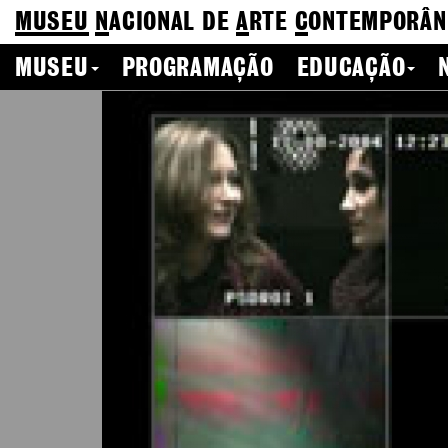
MUSEU
N
ACIONAL
DE
A
RTE
C
ONTEMPORÂN
MUSEU
PROGRAMAÇÃO
EDUCAÇÃO