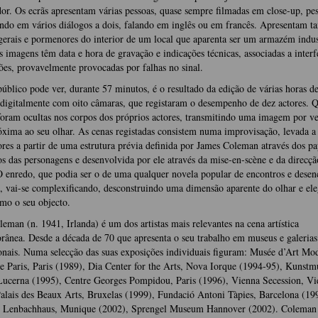
r. Os ecrãs apresentam várias pessoas, quase sempre filmadas em close-up, pe
ndo em vários diálogos a dois, falando em inglês ou em francês. Apresentam 
gerais e pormenores do interior de um local que aparenta ser um armazém indus
s imagens têm data e hora de gravação e indicações técnicas, associadas a interf
ões, provavelmente provocadas por falhas no sinal.
úblico pode ver, durante 57 minutos, é o resultado da edição de várias horas d
digitalmente com oito câmaras, que registaram o desempenho de dez actores. Q
oram ocultas nos corpos dos próprios actores, transmitindo uma imagem por ve
xima ao seu olhar. As cenas registadas consistem numa improvisação, levada a
ores a partir de uma estrutura prévia definida por James Coleman através dos pa
s das personagens e desenvolvida por ele através da mise-en-scène e da direcçã
O enredo, que podia ser o de uma qualquer novela popular de encontros e desen
 vai-se complexificando, desconstruindo uma dimensão aparente do olhar e el
mo o seu objecto.
eman (n. 1941, Irlanda) é um dos artistas mais relevantes na cena artística
ânea. Desde a década de 70 que apresenta o seu trabalho em museus e galerias
onais. Numa selecção das suas exposições individuais figuram: Musée d’Art Mo
de Paris, Paris (1989), Dia Center for the Arts, Nova Iorque (1994-95), Kunst
Lucerna (1995), Centre Georges Pompidou, Paris (1996), Vienna Secession, Vi
alais des Beaux Arts, Bruxelas (1999), Fundació Antoni Tàpies, Barcelona (19
 Lenbachhaus, Munique (2002), Sprengel Museum Hannover (2002). Coleman