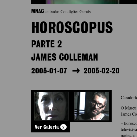
entrada: Condições Gerais
MNAC
HOROSCOPUS
PARTE 2
JAMES COLLEMAN
2005-01-07
2005-02-20
Curadori
O Museu 
James Co
– horosco
2
Ver Galeria
televisiv
partes, q