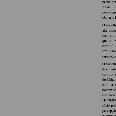
participo
Kassel. O
por exem
Gallery, 
O trabal
alteraçõe
incorpora
que utili
como Sli
revela fo
espaço; u
O trabal
desenvol
como Pla
do Chiad
como as t
podem ser
comerciai
(1978-90)
sócio-pol
percepção
acomodar 