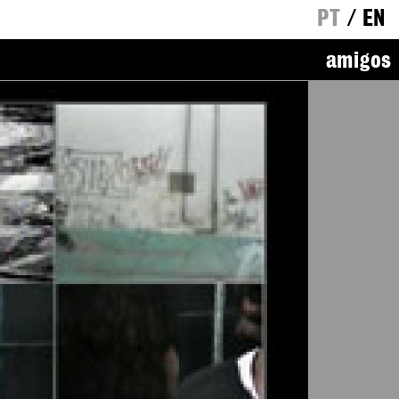
PT
/
EN
amigos