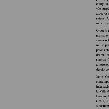
computado
vão surgi
aspectos 
ruínas. A
interrupç
O que o p
gravadas 
câmaras f
muito pró
pelos act
dramático
actores. 
amorosos,
desejo co
James Col
contempor
internaci
la Ville 
Luzern, 
(1997), P
Kunstbau