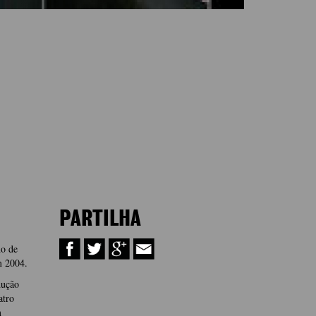
PARTILHA
ho de
m 2004.
dução
atro
m