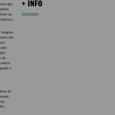
+ INFO
ssoas que
também
Actividades
trial em
erências e
e imagens
uatro das
zes
 cabo
péis
o de
contros
egendo o
derne de
museum
ena
99),