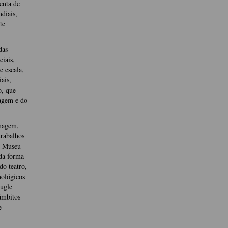
enta de
diais,
te
das
ciais,
e escala,
ais,
o, que
magem e do
imagem,
rabalhos
o Museu
da forma
do teatro,
nológicos
eugle
âmbitos
e