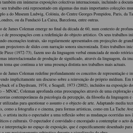
u também em inúmeras exposições colectivas internacionais, incluindo a docum
 seu trabalho está representado em algumas das mais importantes colecções mun
plo a do Museum Ludwig, Colónia, do Centre Georges Pompidou, Paris, da Ta
Londres, ou da Fundació La Caixa, Barcelona, entre outras.
ho de James Coleman emerge no final da década de 60, num contexto de profun
s e de preocupações com a redefinição do objecto artístico. Os seus trabalhos ini
ndo encenações teatrais, são regularmente apresentados em projecções de grand
zam projectores de slides com narração sonora sincronizada. Estes trabalhos inici
de Piece (1972-73), fazem uso da linguagem verbal enunciada de modo retóric
rmas interrelacionadas de produção de significado, através da linguagem, da i
m tema que continua a ter uma presença distinta nos trabalhos mais actuais.
ho de James Coleman redefine profundamente os conceitos de representação e 
vendo implicitamente um discurso sobre a reinvenção do próprio médium. Em t
yback of a Daydream, 1974, e Seagull, 1973 (2002), incluídos na exposição d
o – MNAC, Coleman aprofunda estas preocupações através de uma exploração 
eorias contemporâneas da psicologia da percepção, da filosofia da linguagem e 
 utilizadas para questionar o assunto e o objecto de arte. Adaptando media tec
s, como a fotografia e o cinema, para formas artísticas, como em La Tache Av
, o artista incita o espectador a uma reflexão sobre as mudanças ocorridas nos 
íticos e culturais. O espectador é convidado e encorajado a contemplar o acto d
 e interpretação no espaço de exposição, que é especificamente desenhado para
o seu posicionamento subjectivo durante a visualização da obra.