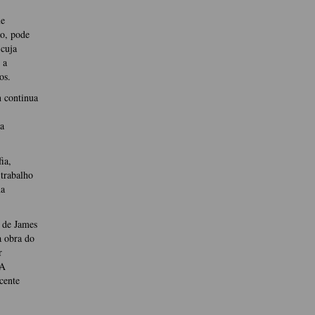
ue
ão, pode
 cuja
 a
os.
 continua
,
a
ia,
 trabalho
na
 de James
a obra do
r
 A
cente