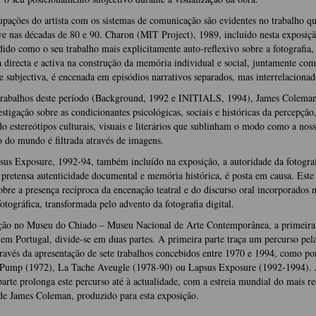
pações do artista com os sistemas de comunicação são evidentes no trabalho q
e nas décadas de 80 e 90. Charon (MIT Project), 1989, incluído nesta exposiç
dido como o seu trabalho mais explicitamente auto-reflexivo sobre a fotografia,
a directa e activa na construção da memória individual e social, juntamente com
e subjectiva, é encenada em episódios narrativos separados, mas interrelacionad
trabalhos deste período (Background, 1992 e INITIALS, 1994), James Coleman
estigação sobre as condicionantes psicológicas, sociais e históricas da percepção
o estereótipos culturais, visuais e literários que sublinham o modo como a noss
 do mundo é filtrada através de imagens.
s Exposure, 1992-94, também incluído na exposição, a autoridade da fotograf
pretensa autenticidade documental e memória histórica, é posta em causa. Este
sobre a presença recíproca da encenação teatral e do discurso oral incorporados 
tográfica, transformada pelo advento da fotografia digital.
ção no Museu do Chiado – Museu Nacional de Arte Contemporânea, a primeira
m Portugal, divide-se em duas partes. A primeira parte traça um percurso pel
através da apresentação de sete trabalhos concebidos entre 1970 e 1994, como po
Pump (1972), La Tache Aveugle (1978-90) ou Lapsus Exposure (1992-1994).
arte prolonga este percurso até à actualidade, com a estreia mundial do mais re
de James Coleman, produzido para esta exposição.