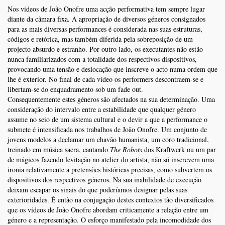
Nos vídeos de João Onofre uma acção performativa tem sempre lugar
diante da câmara fixa. A apropriação de diversos géneros consignados
para as mais diversas performances é considerada nas suas estruturas,
códigos e retórica, mas também diferida pela sobreposição de um
projecto absurdo e estranho. Por outro lado, os executantes não estão
nunca fami­liarizados com a totalidade dos respectivos dispositivos,
provocando uma tensão e deslocação que inscreve o acto numa ordem que
lhe é exterior. No final de cada vídeo os performers descontraem-se e
libertam-se do enquadramento sob um fade out.
Consequentemente estes géneros são afectados na sua determinação. Uma
consideração do intervalo entre a estabilidade que qualquer género
assume no seio de um sistema cultural e o devir a que a performance o
submete é intensificada nos trabalhos de João Onofre. Um conjunto de
jovens modelos a declamar um chavão humanista, um coro tradicional,
treinado em música sacra, cantando
The Robots
dos Kraftwerk ou um par
de mágicos fazendo levitação no atelier do artista, não só inscrevem uma
ironia relativamente a pretensões históricas precisas, como subvertem os
dispositivos dos respectivos géneros. Na sua inabilidade de execução
deixam escapar os sinais do que poderíamos designar pelas suas
exterioridades. É então na conjugação destes contextos tão diversificados
que os vídeos de João Onofre abordam criticamente a relação entre um
género e a representação. O esforço manifestado pela incomodidade dos