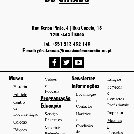
Rua Serpa Pinto, 4 | Rua Capelo, 13
1200-444 Lisboa
Tel. +351 213 432 148
E-mail: geral.mnac@museusemonumentos.pt
Museu
Vídeos
Newsletter
Estágios
e
História
Informações
Serviços
Podcasts
e
Localização
Edifício
Programação
Contactos
e
Centro
Profissionais
Contactos
Educação
de
Imprensa
Serviço
Horários
Documentação
Educativo
e
Mecenas
Coleção
Condições
e
Materiais
Edições
de
Parcerias
Pedagógicos