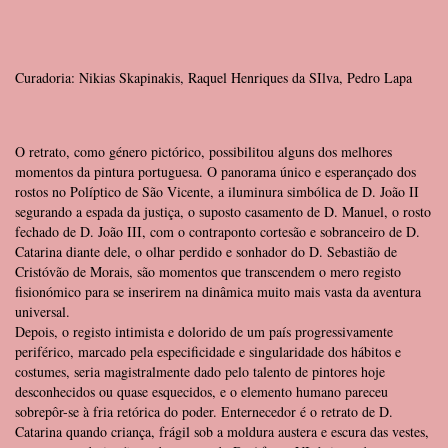
Curadoria: Nikias Skapinakis, Raquel Henriques da SIlva, Pedro Lapa
O retrato, como género pictórico, possibilitou alguns dos melhores
momentos da pintura portuguesa. O panorama único e esperançado dos
rostos no Políptico de São Vicente, a iluminura simbólica de D. João II
segurando a espada da justiça, o suposto casamento de D. Manuel, o rosto
fechado de D. João III, com o contraponto cortesão e sobranceiro de D.
Catarina diante dele, o olhar perdido e sonhador do D. Sebastião de
Cristóvão de Morais, são momentos que transcendem o mero registo
fisionómico para se inserirem na dinâmica muito mais vasta da aventura
universal.
Depois, o registo intimista e dolorido de um país progressivamente
periférico, marcado pela especificidade e singularidade dos hábitos e
costumes, seria magistralmente dado pelo talento de pintores hoje
desconhecidos ou quase esquecidos, e o elemento humano pareceu
sobrepôr-se à fria retórica do poder. Enternecedor é o retrato de D.
Catarina quando criança, frágil sob a moldura austera e escura das vestes,