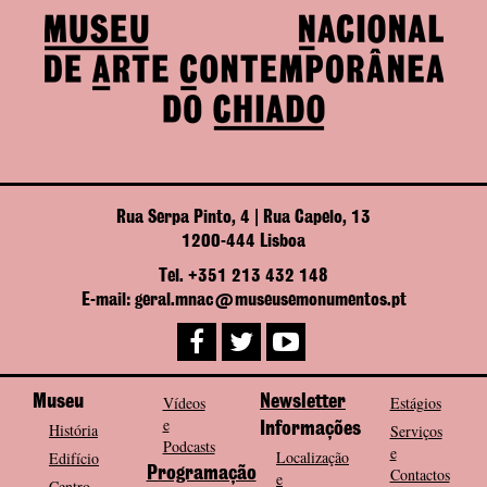
Rua Serpa Pinto, 4 | Rua Capelo, 13
1200-444 Lisboa
Tel. +351 213 432 148
E-mail: geral.mnac@museusemonumentos.pt
Museu
Vídeos
Newsletter
Estágios
e
História
Informações
Serviços
Podcasts
e
Localização
Edifício
Programação
Contactos
e
Centro