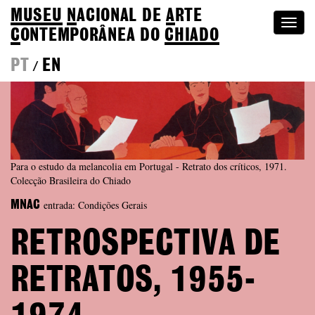
MUSEU
N
ACIONAL
DE
A
RTE
Togg
C
ONTEMPORÂNEA DO
CHIADO
navi
PT
EN
/
Para o estudo da melancolia em Portugal - Retrato dos críticos, 1971.
Colecção Brasileira do Chiado
entrada: Condições Gerais
MNAC
RETROSPECTIVA DE
RETRATOS, 1955-