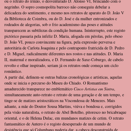
ou o retrato do irmão, o desventurado D. Afonso VI, brincando com o
negrinho. O sopro cosmopolita barroco não conseguiu debelar a
delicadeza do sentimento, e mesmo nos retratos de aparato do D. João V
da Biblioteca de Coimbra, ou do D. José e da mulher entronizados e
rodeados de alegorias, sob o frio academismo das poses e atitudes
transparecem as subtilezas da condição humana. Ininterrupto, este registo
pictórico passaria pela infeliz D. Maria, afogada em pérolas, pelo obeso
D. João VI, pouco convincente na figura, pela expressão perversa e
autoritária de Carlota Joaquina e pelo contraponto fratricida de D. Pedro
e D. Miguel, radicalmente diferentes nos rostos e nas atitudes. D. Maria
II, maternal e moralizadora, e D. Fernando de Saxe-Coburgo, de cabelo
revolto e olhar inspirado, seriam já os retratos onde começa um ciclo
romântico.
A partir daí, definem-se outras balizas cronológicas e artísticas, aquelas
onde se inicia o percurso do Museu do Chiado. O Romantismo
amadurecido transparece no emblemático
Cinco Artistas em Sintra
,
simultaneamente auto-retrato e retrato de uma geração e de um tempo, e
tinge-se de matizes aristocráticos na Viscondessa de Menezes. Mais
adiante, a mãe do Doutor Sousa Martins, viúva e bondosa e, corrigidos
pela visão naturalista, o retrato de Abel Botelho, pitoresco no bricabraque
oriental, e o de Helena Dulac, em mundanos matizes de cetim. O retrato
fantasmático de Antero é o registo desesperado de um mundo de
desistência que só Columbano poderia dar, a cabeça desconstruída de