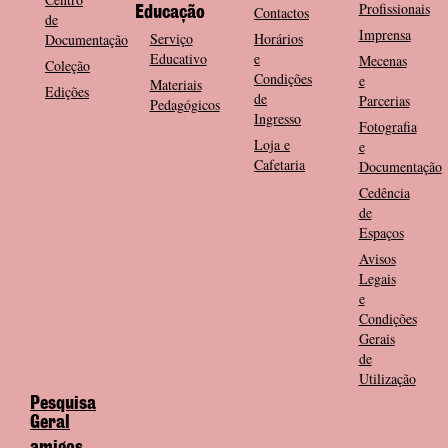
Profissionais
Contactos
Educação
de
Imprensa
Serviço
Horários
Documentação
Educativo
e
Mecenas
Coleção
Condições
e
Materiais
Edições
de
Parcerias
Pedagógicos
Ingresso
Fotografia
Loja e
e
Cafetaria
Documentação
Cedência
de
Espaços
Avisos
Legais
e
Condições
Gerais
de
Utilização
Pesquisa
Geral
amigos