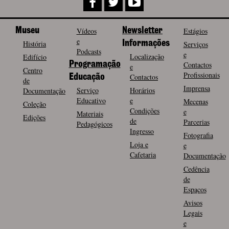
Museu
Vídeos
Newsletter
Estágios
e
História
Informações
Serviços
Podcasts
e
Localização
Edifício
Programação
Contactos
e
Centro
Profissionais
Contactos
Educação
de
Imprensa
Serviço
Horários
Documentação
Educativo
e
Mecenas
Coleção
Condições
e
Materiais
Edições
de
Parcerias
Pedagógicos
Ingresso
Fotografia
Loja e
e
Cafetaria
Documentação
Cedência
de
Espaços
Avisos
Legais
e