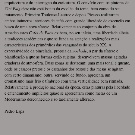
arquitectura e do interregno da caricatura. O convívio com os pintores da
Cité Falguière
não está isento da escolha do tema, bem como do seu
tratamento. Primeiro Toulouse-Lautrec e depois Picasso realizaram
ambos inúmeros interiores de cafés com grande liberdade de execução em
busca de uma nova síntese. Relativamente ao conjunto da obra de
Amadeo estes
Cafés de Paris
exibem, no seu início, uma liberdade alheia
a tradições académicas e que se funda na atenção a realizações mais
características dos primórdios das vanguardas do século XX. A
expressividade da pincelada, própria da
pochade
, a par da síntese e
planificação a que as formas estão sujeitas, desenvolvem massas agitadas
criadoras de atmosfera. Duas zonas se destacam: uma mais tonal e quente,
onde os casacos pretos e os castanhos dos rostos e das mesas se agitam
com certo dinamismo; outra, servindo de fundo, apresenta um
cromatismo mais frio e tímbrico com uma verticalidade bem ritmada.
Relativamente à produção nacional da época, estas pinturas pela liberdade
e entendimento implícitos quase se apresentam como metas de um
Modernismo desconhecido e só tardiamente aflorado.
Pedro Lapa