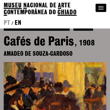
MUSEU
N
ACIONAL
DE
A
RTE
Togg
C
ONTEMPORÂNEA DO
CHIADO
navi
PT
EN
/
Voltar a Amadeo de Souza-Cardoso
Coleção
Cafés de Paris
, 1908
AMADEO DE SOUZA-CARDOSO