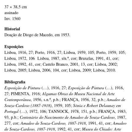
37 × 38,5 cm
assinado
Inv. 1560
Historial
Doação de Diogo de Macedo, em 1953.
Exposições
Lisboa, 1916, 27; Porto, 1916, 27; Lisboa, 1959, 105; Porto, 1959, 105;
Lisboa, 1972, 106 Lisboa, 1987, s/n.º, cor; Bruxelas, 1991, 41, cor;
Lisboa, 1992, 41, cor; Castelo Branco, 2001, 13, cor; Lisboa, 2002;
Lisboa, 2005; Lisboa, 2006, 104, cor; Lisboa, 2009; Lisboa, 2010.
Bibliografia
Exposição de Pintura
(…), 1916, 27;
Exposição de Pintura
(…), 1916,
27; PIMENTA, 1916;
Algumas Obras do Museu Nacional de Arte
Contemporânea
, 1956, s.n.º, p.b.; FRANÇA, 1956, 32, p.b.;
Amadeo de
Souza-Cardoso (1887-1918)
, 1959, 105;
Sónia e Robert Delaunay em
Portugal
(…), 1972, 106; TANNOCK, 1978, 151, p.b.; FRANÇA, 1983,
93, p.b.;
Centenário do Nascimento de Amadeo de Souza-Cardoso
, 1987,
277, cor;
Amadeo de Souza-Cardoso, 1887-1918
, 1991, 41, cor;
Amadeo
de Souza-Cardoso, 1887-1918
, 1992, 41, cor;
Museu do Chiado: Arte