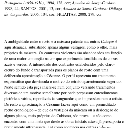
Portuguesa (1850-1950)
, 1994, 128, cor;
Amadeo de Souza-Cardoso
,
1998, 44; SANTOS, 2001, 13, cor;
Amadeo de Souza-Cardoso: Diálogo
de Vanguardas
, 2006, 104, cor; FREAITAS, 2008, 279, cor.
A ambiguidade entre o rosto e a máscara patente nas outras
Cabeças
é
aqui atenuada, subsistindo apenas alguns vestígios, como o olho, mais
próprios da máscara. Os contrastes violentos são abandonados em função
de uma maior contenção na cor que experimenta tonalidades de cinzas,
azuis e verdes. A intensidade dos contrastes estabelecidos pelo claro-
escuro do fundo é transportada para os planos do rosto com uma
deliberada aproximação a Cézanne. O perfil apresenta um tratamento
esquemático que desvincula o motivo do retrato aparentemente sugerido.
Neste sentido esta peça insere-se num conjunto versando tratamentos
diversos de um motivo semelhante por onde perpassam entendimentos
pictóricos vários, reportáveis às vanguardas que impressionaram o artista.
De resto a aproximação a Cézanne faz-se aqui como um premeditado
recuo cronológico – de que os vestígios da máscara ou a deslocação de
alguns planos, mais próprios do Cubismo, são prova – e não como
encontro com uma meta que desde as obras iniciais estava já pressuposta e
praticamente ultrapassada. Tal como acontecia nas outras
Cabeças
,