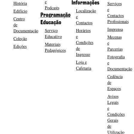
e
História
Informações
Serviços
Podcasts
e
Localização
Edifício
Programação
Contactos
e
Centro
Profissionais
Contactos
Educação
de
Imprensa
Serviço
Horários
Documentação
Educativo
e
Mecenas
Coleção
Condições
e
Materiais
Edições
de
Parcerias
Pedagógicos
Ingresso
Fotografia
Loja e
e
Cafetaria
Documentação
Cedência
de
Espaços
Avisos
Legais
e
Condições
Gerais
de
Utilização