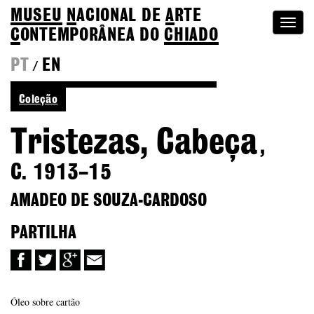
MUSEU
N
ACIONAL
DE
A
RTE
Togg
C
ONTEMPORÂNEA DO
CHIADO
navi
PT
EN
/
Ver mais de Amadeo de Souza-Cardoso
Coleção
Tristezas, Cabeça
,
C. 1913–15
AMADEO DE SOUZA-CARDOSO
PARTILHA
Óleo sobre cartão