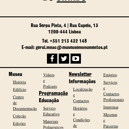
Rua Serpa Pinto, 4 | Rua Capelo, 13
1200-444 Lisboa
Tel. +351 213 432 148
E-mail: geral.mnac@museusemonumentos.pt
Museu
Vídeos
Newsletter
Estágios
e
História
Informações
Serviços
Podcasts
e
Localização
Edifício
Programação
Contactos
e
Centro
Profissionais
Contactos
Educação
de
Imprensa
Serviço
Horários
Documentação
Educativo
e
Mecenas
Coleção
Condições
e
Materiais
Edições
de
Parcerias
Pedagógicos