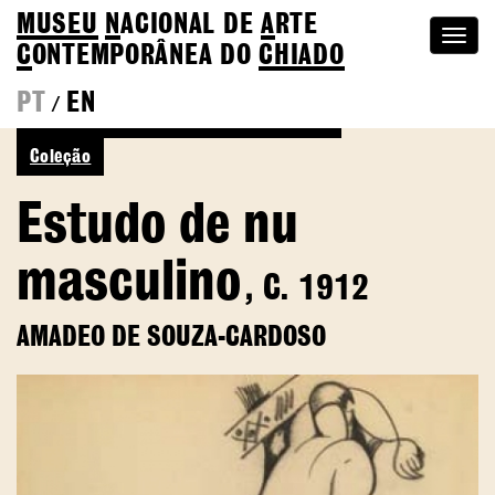
MUSEU
N
ACIONAL
DE
A
RTE
Togg
C
ONTEMPORÂNEA DO
CHIADO
navi
PT
EN
/
Ver mais de Amadeo de Souza-Cardoso
Coleção
Estudo de nu
masculino
, C. 1912
AMADEO DE SOUZA-CARDOSO