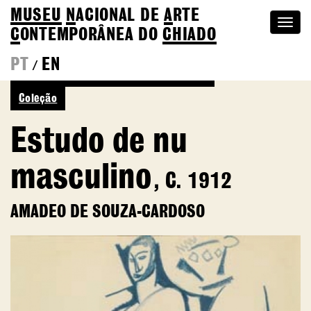
MUSEU
N
ACIONAL
DE
A
RTE
Togg
C
ONTEMPORÂNEA DO
CHIADO
navi
PT
EN
/
Ver mais de Amadeo de Souza-Cardoso
Coleção
Estudo de nu
masculino
, C. 1912
AMADEO DE SOUZA-CARDOSO