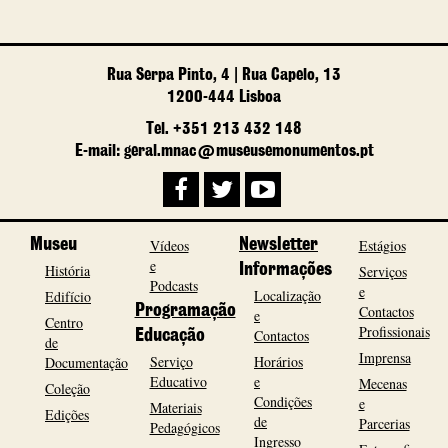
Rua Serpa Pinto, 4 | Rua Capelo, 13
1200-444 Lisboa
Tel. +351 213 432 148
E-mail: geral.mnac@museusemonumentos.pt
Museu
Vídeos
Newsletter
Estágios
e
História
Informações
Serviços
Podcasts
e
Localização
Edifício
Programação
Contactos
e
Centro
Profissionais
Contactos
Educação
de
Imprensa
Serviço
Horários
Documentação
Educativo
e
Mecenas
Coleção
Condições
e
Materiais
Edições
de
Parcerias
Pedagógicos
Ingresso