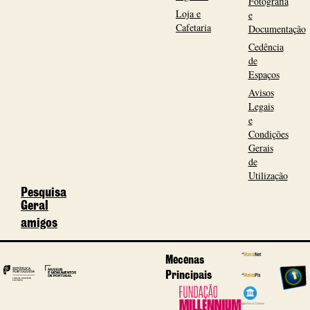
Fotografia
Loja e
e
Cafetaria
Documentação
Cedência
de
Espaços
Avisos
Legais
e
Condições
Gerais
de
Utilização
Pesquisa
Geral
amigos
Mecenas
Principais