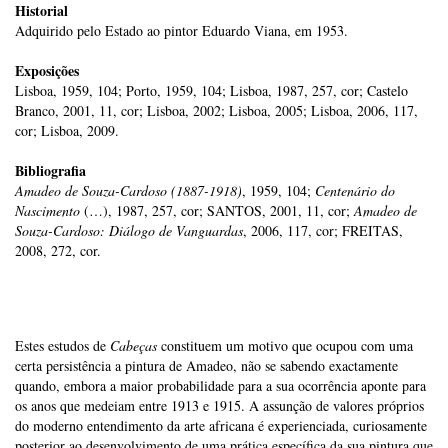
Historial
Adquirido pelo Estado ao pintor Eduardo Viana, em 1953.
Exposições
Lisboa, 1959, 104; Porto, 1959, 104; Lisboa, 1987, 257, cor; Castelo
Branco, 2001, 11, cor; Lisboa, 2002; Lisboa, 2005; Lisboa, 2006, 117,
cor; Lisboa, 2009.
Bibliografia
Amadeo de Souza-Cardoso (1887-1918)
, 1959, 104;
Centenário do
Nascimento
(…), 1987, 257, cor; SANTOS, 2001, 11, cor;
Amadeo de
Souza-Cardoso: Diálogo de Vanguardas
, 2006, 117, cor; FREITAS,
2008, 272, cor.
Estes estudos de
Cabeças
constituem um motivo que ocupou com uma
certa persistência a pintura de Amadeo, não se sabendo exactamente
quando, embora a maior probabilidade para a sua ocorrência aponte para
os anos que medeiam entre 1913 e 1915. A assunção de valores próprios
do moderno entendimento da arte africana é experienciada, curiosamente
posterior ao desenvolvimento de uma prática específica da sua pintura que