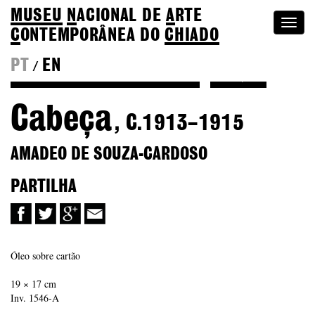
MUSEU
N
ACIONAL
DE
A
RTE
Togg
C
ONTEMPORÂNEA DO
CHIADO
navi
PT
EN
/
Voltar a Amadeo de Souza-Cardoso
Coleção
Cabeça
, C.1913–1915
AMADEO DE SOUZA-CARDOSO
PARTILHA
Óleo sobre cartão
19 × 17 cm
Inv. 1546-A