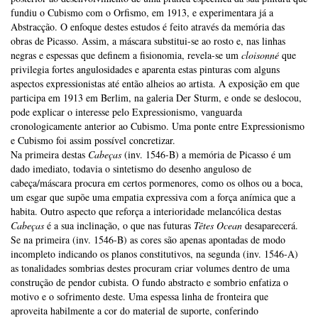
fundiu o Cubismo com o Orfismo, em 1913, e experimentara já a
Abstracção. O enfoque destes estudos é feito através da memória das
obras de Picasso. Assim, a máscara substitui-se ao rosto e, nas linhas
negras e espessas que definem a fisionomia, revela-se um
cloisonné
que
privilegia fortes angulosidades e aparenta estas pinturas com alguns
aspectos expressionistas até então alheios ao artista. A exposição em que
participa em 1913 em Berlim, na galeria Der Sturm, e onde se deslocou,
pode explicar o interesse pelo Expressionismo, vanguarda
cronologicamente anterior ao Cubismo. Uma ponte entre Expressionismo
e Cubismo foi assim possível concretizar.
Na primeira destas
Cabeças
(inv. 1546-B) a memória de Picasso é um
dado imediato, todavia o sintetismo do desenho anguloso de
cabeça/máscara procura em certos pormenores, como os olhos ou a boca,
um esgar que supõe uma empatia expressiva com a força anímica que a
habita. Outro aspecto que reforça a interioridade melancólica destas
Cabeças
é a sua inclinação, o que nas futuras
Têtes Ocean
desaparecerá.
Se na primeira (inv. 1546-B) as cores são apenas apontadas de modo
incompleto indicando os planos constitutivos, na segunda (inv. 1546-A)
as tonalidades sombrias destes procuram criar volumes dentro de uma
construção de pendor cubista. O fundo abstracto e sombrio enfatiza o
motivo e o sofrimento deste. Uma espessa linha de fronteira que
aproveita habilmente a cor do material de suporte, conferindo