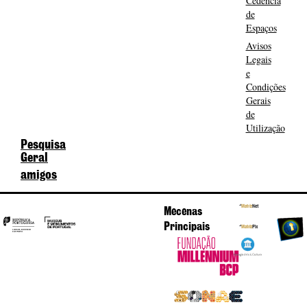
Cedência
de
Espaços
Avisos
Legais
e
Condições
Gerais
de
Utilização
Pesquisa
Geral
amigos
Mecenas
Principais