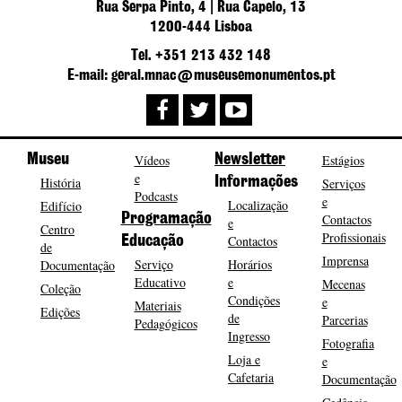
Rua Serpa Pinto, 4 | Rua Capelo, 13
1200-444 Lisboa
Tel. +351 213 432 148
E-mail: geral.mnac@museusemonumentos.pt
Museu
Vídeos
Newsletter
Estágios
e
História
Informações
Serviços
Podcasts
e
Localização
Edifício
Programação
Contactos
e
Centro
Profissionais
Contactos
Educação
de
Imprensa
Serviço
Horários
Documentação
Educativo
e
Mecenas
Coleção
Condições
e
Materiais
Edições
de
Parcerias
Pedagógicos
Ingresso
Fotografia
Loja e
e
Cafetaria
Documentação