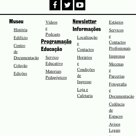
Museu
Vídeos
Newsletter
Estágios
e
História
Informações
Serviços
Podcasts
e
Localização
Edifício
Programação
Contactos
e
Centro
Profissionais
Contactos
Educação
de
Imprensa
Serviço
Horários
Documentação
Educativo
e
Mecenas
Coleção
Condições
e
Materiais
Edições
de
Parcerias
Pedagógicos
Ingresso
Fotografia
Loja e
e
Cafetaria
Documentação
Cedência
de
Espaços
Avisos
Legais