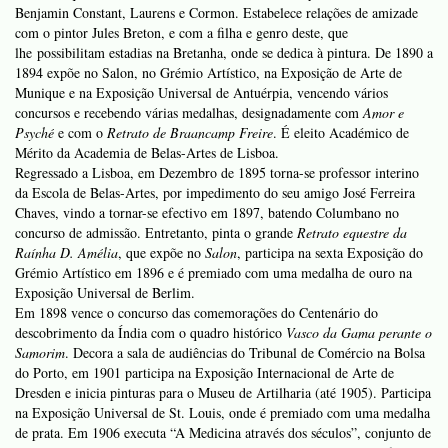
Benjamin Constant, Laurens e Cormon. Estabelece relações de amizade
com o pintor Jules Breton, e com a filha e genro deste, que
lhe possibilitam estadias na Bretanha, onde se dedica à pintura. De 1890 a
1894 expõe no Salon, no Grémio Artístico, na Exposição de Arte de
Munique e na Exposição Universal de Antuérpia, vencendo vários
concursos e recebendo várias medalhas, designadamente com
Amor e
Psyché
e com o
Retrato de Braancamp Freire
. É eleito Académico de
Mérito da Academia de Belas-Artes de Lisboa.
Regressado a Lisboa, em Dezembro de 1895 torna-se professor interino
da Escola de Belas-Artes, por impedimento do seu amigo José Ferreira
Chaves, vindo a tornar-se efectivo em 1897, batendo Columbano no
concurso de admissão. Entretanto, pinta o grande
Retrato equestre da
Raínha D. Amélia
, que expõe no
Salon
, participa na sexta Exposição do
Grémio Artístico em 1896 e é premiado com uma medalha de ouro na
Exposição Universal de Berlim.
Em 1898 vence o concurso das comemorações do Centenário do
descobrimento da Índia com o quadro histórico
Vasco da Gama perante o
Samorim
. Decora a sala de audiências do Tribunal de Comércio na Bolsa
do Porto, em 1901 participa na Exposição Internacional de Arte de
Dresden e inicia pinturas para o Museu de Artilharia (até 1905). Participa
na Exposição Universal de St. Louis, onde é premiado com uma medalha
de prata. Em 1906 executa “A Medicina através dos séculos”, conjunto de