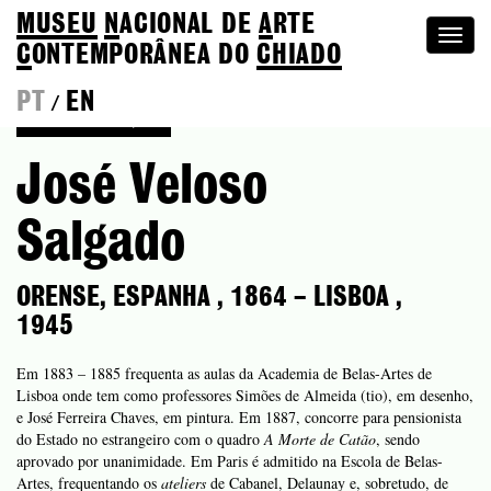
MUSEU
N
ACIONAL
DE
A
RTE
Togg
C
ONTEMPORÂNEA DO
CHIADO
navi
PT
EN
/
Voltar à Coleção
José Veloso
Salgado
ORENSE, ESPANHA
,
1864
–
LISBOA
,
1945
Em 1883 – 1885 frequenta as aulas da Academia de Belas-Artes de
Lisboa onde tem como professores Simões de Almeida (tio), em desenho,
e José Ferreira Chaves, em pintura. Em 1887, concorre para pensionista
do Estado no estrangeiro com o quadro
A Morte de Catão
, sendo
aprovado por unanimidade. Em Paris é admitido na Escola de Belas-
Artes, frequentando os
ateliers
de Cabanel, Delaunay e, sobretudo, de