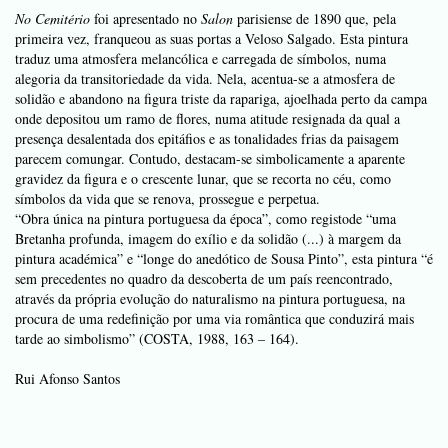
No Cemitério
foi apresentado no
Salon
parisiense de 1890 que, pela
primeira vez, franqueou as suas portas a Veloso Salgado. Esta pintura
traduz uma atmosfera melancólica e carregada de símbolos, numa
alegoria da transitoriedade da vida. Nela, acentua-se a atmosfera de
solidão e abandono na figura triste da rapariga, ajoelhada perto da campa
onde depositou um ramo de flores, numa atitude resignada da qual a
presença desalentada dos epitáfios e as tonalidades frias da paisagem
parecem comungar. Contudo, destacam-se simbolicamente a aparente
gravidez da figura e o crescente lunar, que se recorta no céu, como
símbolos da vida que se renova, prossegue e perpetua.
“Obra única na pintura portuguesa da época”, como registode “uma
Bretanha profunda, imagem do exílio e da solidão (...) à margem da
pintura académica” e “longe do anedótico de Sousa Pinto”, esta pintura “é
sem precedentes no quadro da descoberta de um país reencontrado,
através da própria evolução do naturalismo na pintura portuguesa, na
procura de uma redefinição por uma via romântica que conduzirá mais
tarde ao simbolismo” (COSTA, 1988, 163 – 164).
Rui Afonso Santos