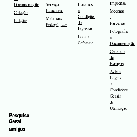
Imprensa
Serviço
Horários
Documentação
Educativo
e
Mecenas
Coleção
Condições
e
Materiais
Edições
de
Parcerias
Pedagógicos
Ingresso
Fotografia
Loja e
e
Cafetaria
Documentação
Cedência
de
Espaços
Avisos
Legais
e
Condições
Gerais
de
Utilização
Pesquisa
Geral
amigos