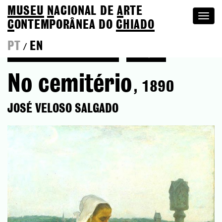
MUSEU
N
ACIONAL
DE
A
RTE
Togg
C
ONTEMPORÂNEA DO
CHIADO
navi
PT
EN
/
Voltar a José Veloso Salgado
Coleção
No cemitério
, 1890
JOSÉ VELOSO SALGADO