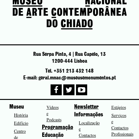
Rua Serpa Pinto, 4 | Rua Capelo, 13
1200-444 Lisboa
Tel. +351 213 432 148
E-mail: geral.mnac@museusemonumentos.pt
Museu
Vídeos
Newsletter
Estágios
e
História
Informações
Serviços
Podcasts
e
Localização
Edifício
Programação
Contactos
e
Centro
Profissionais
Contactos
Educação
de