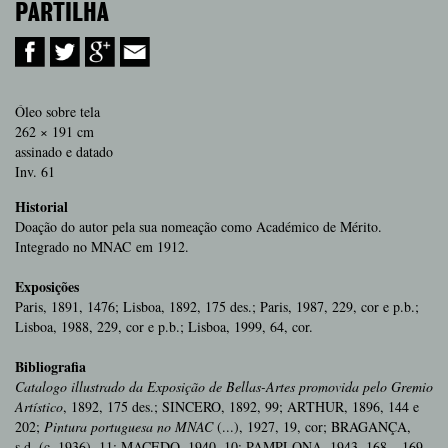
PARTILHA
Óleo sobre tela
262 × 191 cm
assinado e datado
Inv. 61
Historial
Doação do autor pela sua nomeação como Académico de Mérito.
Integrado no MNAC em 1912.
Exposições
Paris, 1891, 1476; Lisboa, 1892, 175 des.; Paris, 1987, 229, cor e p.b.;
Lisboa, 1988, 229, cor e p.b.; Lisboa, 1999, 64, cor.
Bibliografia
Catalogo illustrado da Exposição de Bellas-
Artes promovida pelo Gremio
Artístico
, 1892, 175 des.; SINCERO, 1892, 99; ARTHUR, 1896, 144 e
202;
Pintura portuguesa no MNAC
(...), 1927, 19, cor; BRAGANÇA,
s.d. (c. 1936), 11; MACEDO, 1940, 10; PAMPLONA, 1943, 168 – 169,