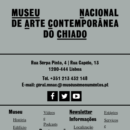
Rua Serpa Pinto, 4 | Rua Capelo, 13
1200-444 Lisboa
Tel. +351 213 432 148
E-mail: geral.mnac@museusemonumentos.pt
Museu
Vídeos
Newsletter
Estágios
e
História
Informações
Serviços
Podcasts
e
Localização
Edifício