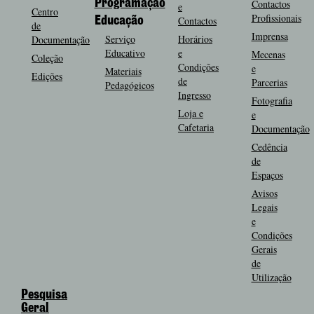
Programação
Contactos
e
Centro
Profissionais
Contactos
Educação
de
Imprensa
Serviço
Horários
Documentação
Educativo
e
Mecenas
Coleção
Condições
e
Materiais
Edições
de
Parcerias
Pedagógicos
Ingresso
Fotografia
Loja e
e
Cafetaria
Documentação
Cedência
de
Espaços
Avisos
Legais
e
Condições
Gerais
de
Utilização
Pesquisa
Geral