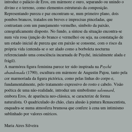
introduz o palácio de Eros, em mármore e ouro, separando ou unindo o
divino e o terreno, como elementos estruturais da composição.
Representando pureza e paz encontram-se, num primeiro plano, dois
pombos brancos, tratados em breves e imprecisas pinceladas, que
contrastam com um panejamento vermelho, símbolo da paixão,
cenograficamente disposto. No fundo, a síntese da situação encontra-se
num véu rosa (junção do branco e vermelho) ou seja, na constatação de
um estado inicial de pureza que em paixão se consome, com o risco da
própria vida (entenda-se o ser alado como a borboleta nocturna
referenciando uma consciência incarnada de Psyché, inicialmente alada e
frágil).
A marmórea figura feminina parece ter sido inspirada na
Psyché
abandonada
(1790), escultura em mármore de Augustin Pajou, tanto pela
cor marmoriada da figura pictórica, como pelas linhas do corpo e,
fundamentalmente, pelo tratamento expressivo do rosto e cabelo. Visão
poética de uma não-realidade, introduz um simbolismo
salonnard
,
embora Eros, de aparência neo-clássica, se caracterize de forma
naturalista. O quadriculado do chão, clara alusão à pintura Renascentista,
enquadra-se numa atmosfera brumosa que confere à cena um intimismo
sublinhado por valores oníricos.
Maria Aires Silveira