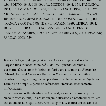
p.b.; PORTO, 1943, 168–69, p.b.; MENDES, 1944, 134; PAMLONA,
1954, vol. IV; MACEDO, 1954, 7, p.b.; FRANÇA, 1967, vol. II, 225,
p.b.;
Dicionário da Pintura Universal: Pintura Portuguesa
, 1973, vol. 3,
403, cor; RIO-CARVALHO, 1986, 110, cor; COSTA, 1987, 17, p.b.;
FRANÇA e COSTA, 1988, 258, cor; MARÍN, 1989; LISBOA, 1994,
102, cor; PEREIRA, LISBOA, 1995, 348; FRANÇA, 1999, 31;
SANTOS, e TAVARES, 1999, 126, cor; RODRIGUES, 2000, 196 e 198;
FALCÃO, 2003, 259.
Tema mitológico, do grego Apuleio, Amor e Psyché valeu a Veloso
Salgado uma 3ª medalha no
Salon
de 1891 quando, durante a
sua permanência como bolseiro em Paris, era discípulo de Alexandre
Cabanel, Fernand Cormon e Benjamin Constant. Numa narrativa
encadeada de signos surgem os episódios da vida amorosa de Psyché na
Terra e no Olimpo, a partir de referências literárias, esteticamente
simbolizantes.
Entre duas zonas iluminadas (palácio real, morada materna) e primeiro
plano (desfecho feliz), o artista sugere a sucessão de acontecimentos, em
ícones anunciados, que descrevem a alegoria. A coluna dórica canelada