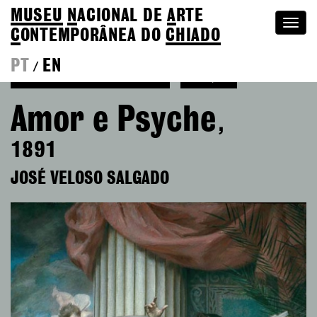
MUSEU
N
ACIONAL
DE
A
RTE
Togg
C
ONTEMPORÂNEA DO
CHIADO
navi
PT
EN
/
Voltar a José Veloso Salgado
Coleção
Amor e Psyche
,
1891
JOSÉ VELOSO SALGADO