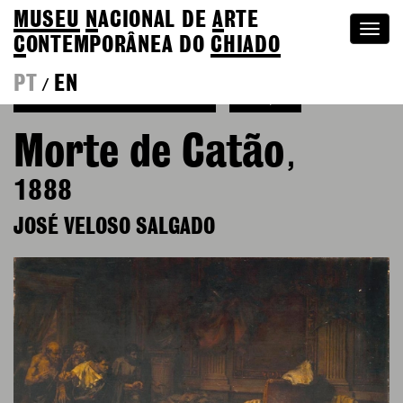
MUSEU
N
ACIONAL
DE
A
RTE
Togg
C
ONTEMPORÂNEA DO
CHIADO
navi
PT
EN
/
Voltar a José Veloso Salgado
Coleção
Morte de Catão
,
1888
JOSÉ VELOSO SALGADO