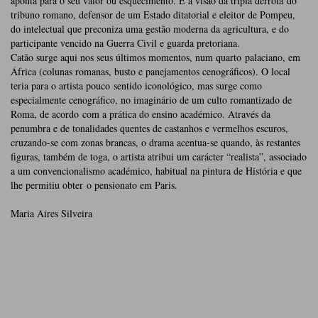
aponta para o seu valor ou esquecimento. É a visão da tripla derrota do
tribuno romano, defensor de um Estado ditatorial e eleitor de Pompeu,
do intelectual que preconiza uma gestão moderna da agricultura, e do
participante vencido na Guerra Civil e guarda pretoriana.
Catão surge aqui nos seus últimos momentos, num quarto palaciano, em
África (colunas romanas, busto e panejamentos cenográficos). O local
teria para o artista pouco sentido iconológico, mas surge como
especialmente cenográfico, no imaginário de um culto romantizado de
Roma, de acordo com a prática do ensino académico. Através da
penumbra e de tonalidades quentes de castanhos e vermelhos escuros,
cruzando-se com zonas brancas, o drama acentua-se quando, às restantes
figuras, também de toga, o artista atribui um carácter “realista”, associado
a um convencionalismo académico, habitual na pintura de História e que
lhe permitiu obter o pensionato em Paris.
Maria Aires Silveira