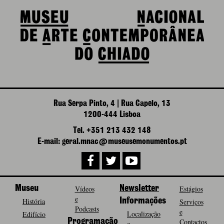
Rua Serpa Pinto, 4 | Rua Capelo, 13
1200-444 Lisboa
Tel. +351 213 432 148
E-mail: geral.mnac@museusemonumentos.pt
Museu
Vídeos
Newsletter
Estágios
e
História
Informações
Serviços
Podcasts
e
Localização
Edifício
Programação
Contactos
e