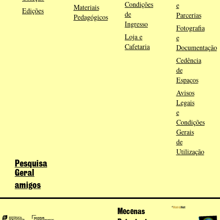
Condições
e
Materiais
Edições
de
Parcerias
Pedagógicos
Ingresso
Fotografia
Loja e
e
Cafetaria
Documentação
Cedência
de
Espaços
Avisos
Legais
e
Condições
Gerais
de
Utilização
Pesquisa
Geral
amigos
Mecenas