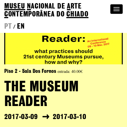
MUSEU
N
ACIONAL
DE
A
RTE
Togg
C
ONTEMPORÂNEA DO
CHIADO
navi
PT
EN
/
entrada: 40.00€
Piso 2 - Sala Dos Fornos
THE MUSEUM
READER
2017-03-09
2017-03-10