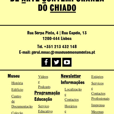
Rua Serpa Pinto, 4 | Rua Capelo, 13
1200-444 Lisboa
Tel. +351 213 432 148
E-mail: geral.mnac@museusemonumentos.pt
Museu
Vídeos
Newsletter
Estágios
e
História
Informações
Serviços
Podcasts
e
Localização
Edifício
Programação
Contactos
e
Centro
Profissionais
Contactos
Educação
de
Imprensa
Serviço
Horários
Documentação
Educativo
e
Mecenas
Coleção