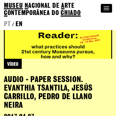
MUSEU
N
ACIONAL
DE
A
RTE
Togg
C
ONTEMPORÂNEA DO
CHIADO
navi
PT
EN
/
VÍDEO
AUDIO - PAPER SESSION.
EVANTHIA TSANTILA, JESÚS
CARRILLO, PEDRO DE LLANO
NEIRA