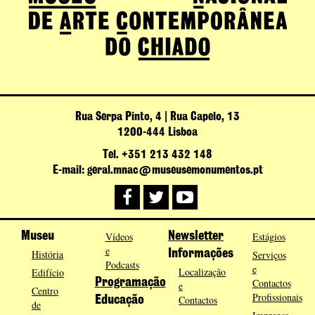
Rua Serpa Pinto, 4 | Rua Capelo, 13
1200-444 Lisboa
Tel. +351 213 432 148
E-mail: geral.mnac@museusemonumentos.pt
Museu
Vídeos
Newsletter
Estágios
e
História
Informações
Serviços
Podcasts
e
Localização
Edifício
Programação
Contactos
e
Centro
Profissionais
Contactos
Educação
de