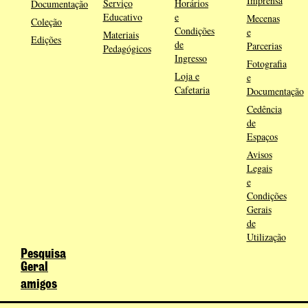
Imprensa
Serviço
Horários
Documentação
Educativo
e
Mecenas
Coleção
Condições
e
Materiais
Edições
de
Parcerias
Pedagógicos
Ingresso
Fotografia
Loja e
e
Cafetaria
Documentação
Cedência
de
Espaços
Avisos
Legais
e
Condições
Gerais
de
Utilização
Pesquisa
Geral
amigos