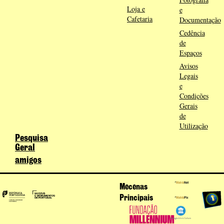
Loja e
e
Cafetaria
Documentação
Cedência
de
Espaços
Avisos
Legais
e
Condições
Gerais
de
Utilização
Pesquisa
Geral
amigos
Mecenas
Principais