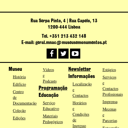
Rua Serpa Pinto, 4 | Rua Capelo, 13
1200-444 Lisboa
Tel. +351 213 432 148
E-mail: geral.mnac@museusemonumentos.pt
Museu
Vídeos
Newsletter
Estágios
e
História
Informações
Serviços
Podcasts
e
Localização
Edifício
Programação
Contactos
e
Centro
Profissionais
Contactos
Educação
de
Imprensa
Serviço
Horários
Documentação
Educativo
e
Mecenas
Coleção
Condições
e
Materiais
Edições
de
Parcerias
Pedagógicos
Ingresso
Fotografia