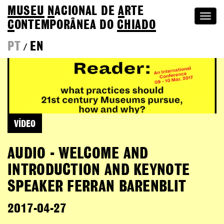
MUSEU
N
ACIONAL
DE
A
RTE
Togg
C
ONTEMPORÂNEA DO
CHIADO
navi
PT
EN
/
VÍDEO
AUDIO - WELCOME AND
INTRODUCTION AND KEYNOTE
SPEAKER FERRAN BARENBLIT
2017-04-27