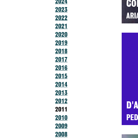
2024
CO
2023
ARI
2022
2021
2020
2019
2018
2017
2016
2015
2014
2013
2012
D'
2011
PED
2010
2009
2008