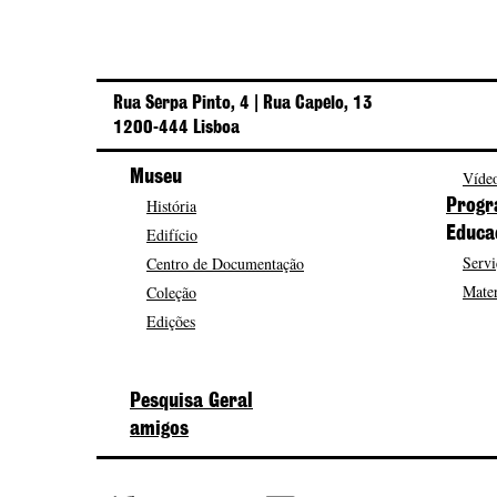
Rua Serpa Pinto, 4 | Rua Capelo, 13
1200-444 Lisboa
Museu
Vídeo
História
Progr
Edifício
Educa
Servi
Centro de Documentação
Mater
Coleção
Edições
Pesquisa Geral
amigos