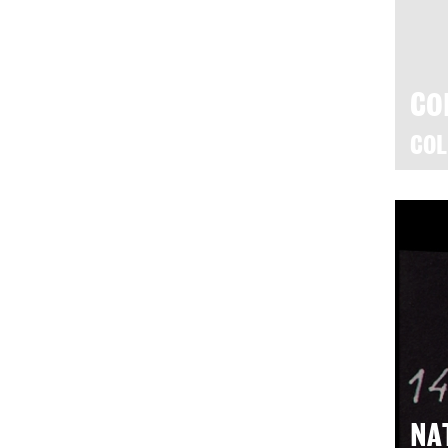
CO
COL
NA