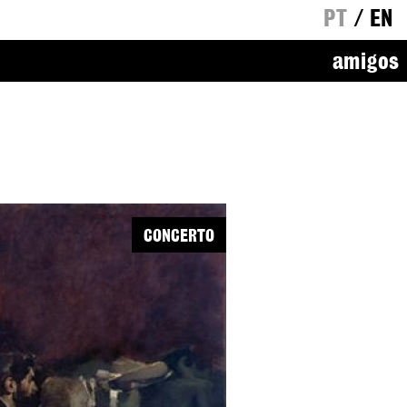
PT
/
EN
amigos
CONCERTO