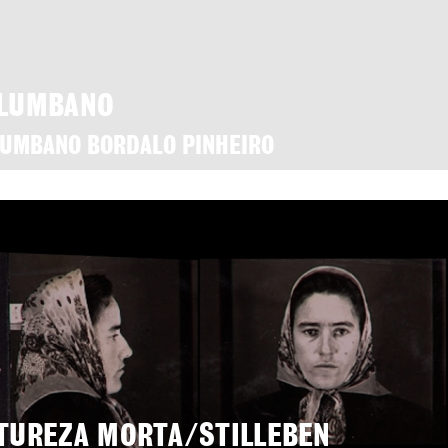
LUMBANO
UMBANO BORDALO PINHEIRO
TUREZA MORTA/STILLEBEN