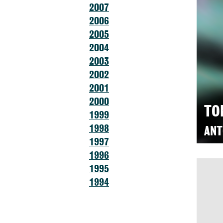
2007
2006
2005
2004
2003
2002
2001
2000
TO
1999
1998
ANT
1997
1996
1995
1994