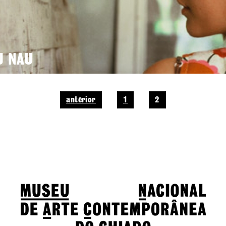
U NAU
anterior
1
2