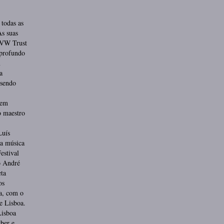
todas as
As suas
RVW Trust
profundo
m
a
 sendo
 em
o maestro
Luís
 a música
estival
o André
ta
os
a, com o
e Lisboa.
Lisboa
ber e