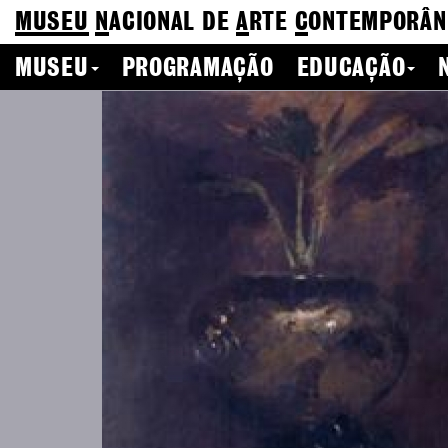
MUSEU
N
ACIONAL
DE
A
RTE
C
ONTEMPORÂN
MUSEU
PROGRAMAÇÃO
EDUCAÇÃO