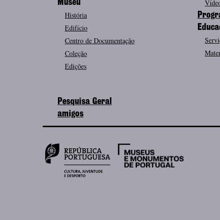
Museu
Vídeo
História
Progr
Edifício
Educa
Servi
Centro de Documentação
Mater
Coleção
Edições
Pesquisa Geral
amigos