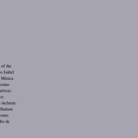
 of the
o Isabel
 Música
 como
érica).
ce:
 incluem:
 Hudson
 como
dio de