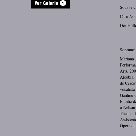
1
Ver Galeria
Sous l
Caro No
Der Hölle
Soprano:
Mariana 
Performan
Arts, 200
Alcobia,
de Cracóv
vocalista
Ganhou o
Rainha d
o Nelson
Theater,
Assistent
Ópera da