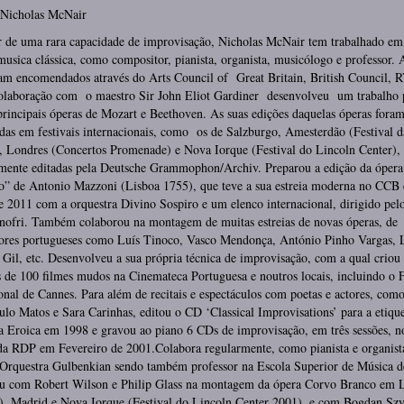
: Nicholas McNair
r de uma rara capacidade de improvisação, Nicholas McNair tem trabalhado em 
musica clássica, como compositor, pianista, organista, musicólogo e professor. 
ram encomendados através do Arts Council of Great Britain, British Council, 
olaboração com o maestro Sir John Eliot Gardiner desenvolveu um trabalho 
principais óperas de Mozart e Beethoven. As suas edições daquelas óperas fora
das em festivais internacionais, como os de Salzburgo, Amesterdão (Festival d
, Londres (Concertos Promenade) e Nova Iorque (Festival do Lincoln Center),
rmente editadas pela Deutsche Grammophon/Archiv. Preparou a edição da ópera
o” de Antonio Mazzoni (Lisboa 1755), que teve a sua estreia moderna no CCB
e 2011 com a orquestra Divino Sospiro e um elenco internacional, dirigido pel
nofri. Também colaborou na montagem de muitas estreias de novas óperas, de
ores portugueses como Luís Tinoco, Vasco Mendonça, António Pinho Vargas, 
Gil, etc. Desenvolveu a sua própria técnica de improvisação, com a qual criou
 de 100 filmes mudos na Cinemateca Portuguesa e noutros locais, incluindo o F
onal de Cannes. Para além de recitais e espectáculos com poetas e actores, com
lo Matos e Sara Carinhas, editou o CD ‘Classical Improvisations’ para a etique
 Eroica em 1998 e gravou ao piano 6 CDs de improvisação, em três sessões, n
 da RDP em Fevereiro de 2001.Colabora regularmente, como pianista e organist
 Orquestra Gulbenkian sendo também professor na Escola Superior de Música d
u com Robert Wilson e Philip Glass na montagem da ópera Corvo Branco em 
), Madrid e Nova Iorque (Festival do Lincoln Center 2001), e com Bogdan Szy