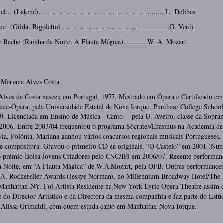
e ciel... (Lakmé)…………………………………………....... L. Delibes
me (Gilda, Rigoletto) ……………………………...............G. Verdi
 Rache (Rainha da Noite, A Flauta Mágica)............W. A. Mozart
 Mariana Alves Costa
Alves da Costa nasceu em Portugal, 1977. Mestrado em Ópera e Certificado em
ce-Ópera, pela Universidade Estatal de Nova Iorque, Purchase College School
9. Licenciada em Ensino de Música - Canto - pela U. Aveiro, classe da Sopran
 2006. Entre 2003/04 frequentou o programa Sócrates/Erasmus na Academia de
ia, Polónia. Mariana ganhou vários concursos regionais musicais Portugueses,
 e compositora. Gravou o primeiro CD de originais, “O Castelo” em 2001 (Num
 prémio Bolsa Jovens Criadores pelo CNC/IPJ em 2006/07. Recente performan
a Noite, em “A Flauta Mágica” de W.A.Mozart, pela OFB. Outras performances
 A. Rockefeller Awards (Jessye Norman), no Millennium Broadway Hotel/The
 Manhattan-NY. Foi Artista Residente na New York Lyric Opera Theatre assim
e do Director Artístico e da Directora da mesma companhia e faz parte do Estú
 Alissa Grimaldi, com quem estuda canto em Manhattan-Nova Iorque.