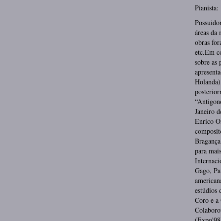
Pianista
Possuido
áreas da 
obras fo
etc.Em c
sobre as 
apresenta
Holanda)
posterio
“Antigon
Janeiro d
Enrico O
composit
Bragança 
para mais
Internaci
Gago, Pau
americana
estúdios
Coro e a
Colaboro
(Expo'98