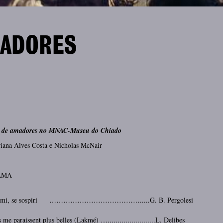
MADORES
o de amadores no MNAC-Museu do Chiado
ana Alves Costa e Nicholas McNair
AMA
m'ami, se sospiri ………………………………….....G. B. Pergolesi
 me paraissent plus belles (Lakmé) …........................L. Delibes