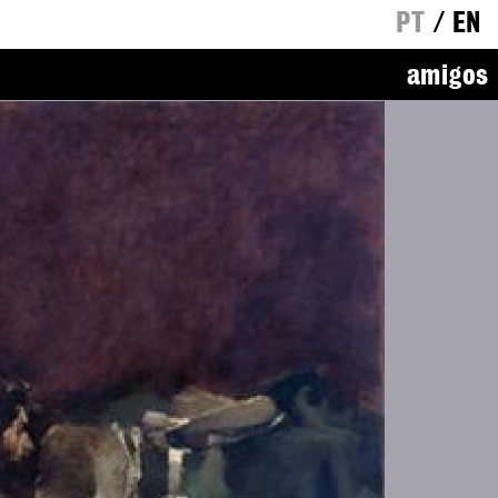
PT
/
EN
amigos