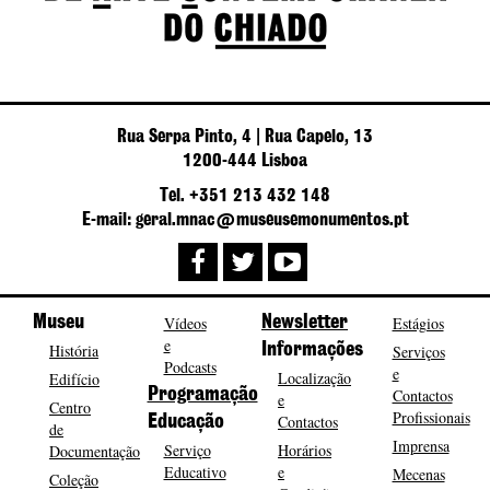
Rua Serpa Pinto, 4 | Rua Capelo, 13
1200-444 Lisboa
Tel. +351 213 432 148
E-mail: geral.mnac@museusemonumentos.pt
Museu
Vídeos
Newsletter
Estágios
e
História
Informações
Serviços
Podcasts
e
Localização
Edifício
Programação
Contactos
e
Centro
Profissionais
Contactos
Educação
de
Imprensa
Serviço
Horários
Documentação
Educativo
e
Mecenas
Coleção