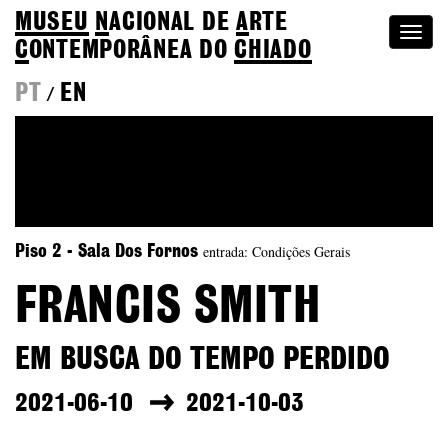
MUSEU
N
ACIONAL
DE
A
RTE
Togg
C
ONTEMPORÂNEA DO
CHIADO
navi
PT
EN
/
entrada: Condições Gerais
Piso 2 - Sala Dos Fornos
FRANCIS SMITH
EM BUSCA DO TEMPO PERDIDO
2021-06-10
2021-10-03