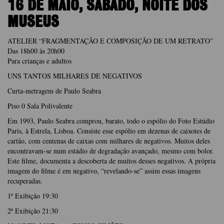
16 DE MAIO, SÁBADO, NOITE DOS
MUSEUS
ATELIER “FRAGMENTAÇÃO E COMPOSIÇÃO DE UM RETRATO”
Das 18h00 às 20h00
Para crianças e adultos
UNS TANTOS MILHARES DE NEGATIVOS
Curta-metragem de Paulo Seabra
Piso 0 Sala Polivalente
Em 1993, Paulo Seabra comprou, barato, todo o espólio do Foto Estúdio
Paris, à Estrela, Lisboa. Consiste esse espólio em dezenas de caixotes de
cartão, com centenas de caixas com milhares de negativos. Muitos deles
encontravam-se num estádio de degradação avançado, mesmo com bolor.
Este filme, documenta a descoberta de muitos desses negativos. A própria
imagem do filme é em negativo, “revelando-se” assim essas imagens
recuperadas.
1ª Exibição 19:30
2ª Exibição 21:30