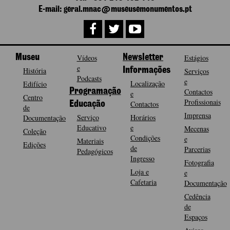
E-mail: geral.mnac@museusemonumentos.pt
Museu
Vídeos
Newsletter
Estágios
e
História
Informações
Serviços
Podcasts
e
Localização
Edifício
Programação
Contactos
e
Centro
Profissionais
Contactos
Educação
de
Imprensa
Serviço
Horários
Documentação
Educativo
e
Mecenas
Coleção
Condições
e
Materiais
Edições
de
Parcerias
Pedagógicos
Ingresso
Fotografia
Loja e
e
Cafetaria
Documentação
Cedência
de
Espaços