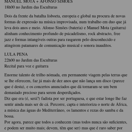
MANUEL MOTA + AFONSO SIMÕES
18h00 no Jardim das Esculturas
Dois da frente da batalha lisboeta, europeia e global na procura de novas
formas de expressão na música improvisada, num trabalho em duo que já
leva dois anos e meio. Afonso Simões (bateria) e Manuel Mota (guitarra)
alinham conhecimento profundo de psicadelismo, rock abstracto, free
jazz e formas intangíveis outras para rasgarem pelo desconhecido e
atingirem patamares de comunicação musical e sonora inauditos.
LULA PENA
22h00 no Jardim das Esculturas
Recital para voz e guitarra
Enorme talento de trilho nómada, em permanente viagem pelas terras que
se lhe oferecem, faz já mais de dez anos que não lança um disco (parece
que é desta), e os concertos anunciados que dá tornaram-se um bem
demasiado precioso para serem desperdiçados.
Diz que era (é, será?) fadista por ser portuguesa, e que estar longe lhe faz
sentir ainda mais ser de cá. Percorre, capta e interioriza o norte de África,
a música das águas do Mediterrâneo, os lamentos e rezas do samba e da
bossa.
Por agora, parece que todos a conhecem (mas todos nunca são suficientes,
e podem ser muito mais; devem, têm que ser) mas que é raro saber por