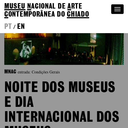
MUSEU
N
ACIONAL
DE
A
RTE
Togg
C
ONTEMPORÂNEA DO
CHIADO
navi
PT
EN
/
entrada: Condições Gerais
MNAC
NOITE DOS MUSEUS
E DIA
INTERNACIONAL DOS