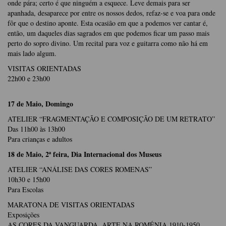
onde pára; certo é que ninguém a esquece. Leve demais para ser
apanhada, desaparece por entre os nossos dedos, refaz-se e voa para onde
fôr que o destino aponte. Esta ocasião em que a podemos ver cantar é,
então, um daqueles dias sagrados em que podemos ficar um passo mais
perto do sopro divino. Um recital para voz e guitarra como não há em
mais lado algum.
VISITAS ORIENTADAS
22h00 e 23h00
17 de Maio, Domingo
ATELIER “FRAGMENTAÇÃO E COMPOSIÇÃO DE UM RETRATO”
Das 11h00 às 13h00
Para crianças e adultos
18 de Maio, 2ª feira, Dia Internacional dos Museus
ATELIER “ANÁLISE DAS CORES ROMENAS”
10h30 e 15h00
Para Escolas
MARATONA DE VISITAS ORIENTADAS
Exposições
AS CORES DA VANGUARDA. ARTE NA ROMÉNIA 1910-1950