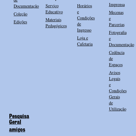
Imprensa
Serviço
Horários
Documentação
Educativo
e
Mecenas
Coleção
Condições
e
Materiais
Edições
de
Parcerias
Pedagógicos
Ingresso
Fotografia
Loja e
e
Cafetaria
Documentação
Cedência
de
Espaços
Avisos
Legais
e
Condições
Gerais
de
Utilização
Pesquisa
Geral
amigos