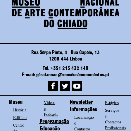
Rua Serpa Pinto, 4 | Rua Capelo, 13
1200-444 Lisboa
Tel. +351 213 432 148
E-mail: geral.mnac@museusemonumentos.pt
Museu
Vídeos
Newsletter
Estágios
e
História
Informações
Serviços
Podcasts
e
Localização
Edifício
Programação
Contactos
e
Centro
Profissionais
Contactos
Educação
de