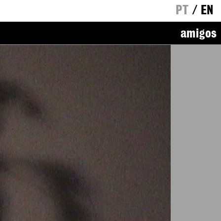
PT
/
EN
amigos