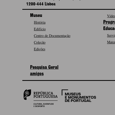
1200-444 Lisboa
Museu
Vídeo
História
Progr
Edifício
Educa
Servi
Centro de Documentação
Mater
Coleção
Edições
Pesquisa Geral
amigos