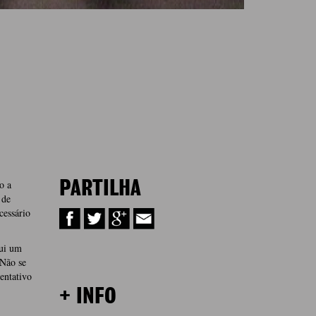
o a
PARTILHA
 de
cessário
tui um
 Não se
entativo
+ INFO