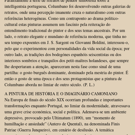
Paralelamente à série de retratos de pendor simbolista sobre a
intelligentsia portuguesa, Columbano foi desenvolvendo outras galerias de
retratos, onde uma percepção imanente cruza o naturalismo com outras
referências heterogéneas. Como um contraponto ao drama político-
cultural estas pinturas assumem um fascínio pela reiteração do
entendimento tradicional do pintor e dos seus temas ancestrais. Por um
lado, o retrato elegante e mundano de referência moderna, que tinha no
seu tempo expoentes em J. S. Sargent ou Giovanni Boldini, interessou-o,
pelo que o experimentou com personalidades da vida social da época; por
outro lado, as tradições dos bodegónes espanhóis seiscentistas ou dos
interiores sombrios e tranquilos dos petit-maîtres holandeses, que sempre
lhe despertaram a atenção, apareceram nesta fase como sinal de uma
partilha: o gosto burguês dominante, dominado pela mestria do pintor. É
então o gosto de uma época e dos seus protagonistas que a pintura de
Columbano aborda no limiar de outro século. (P. L.)
A PINTURA DE HISTÓRIA E O IMAGINÁRIO CAMONIANO
Na Europa de finais do século XIX ocorriam profundas e importantes
transformações enquanto Portugal, no limiar da modernidade, atravessava
uma grave crise económica, social e política. Adensava-se um ambiente
depressivo, provocado pelo Ultimatum (1890), um “momento de
humilhação e ansiedade” (Antero de Quental), na denominada Finis
Patriae (Guerra Junqueiro), em cenário de desilusão. A temática