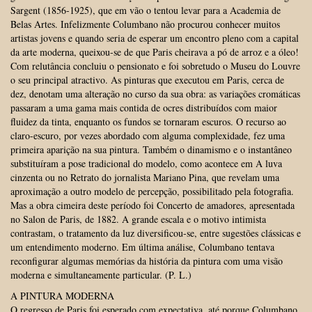
Sargent (1856-1925), que em vão o tentou levar para a Academia de
Belas Artes. Infelizmente Columbano não procurou conhecer muitos
artistas jovens e quando seria de esperar um encontro pleno com a capital
da arte moderna, queixou-se de que Paris cheirava a pó de arroz e a óleo!
Com relutância concluiu o pensionato e foi sobretudo o Museu do Louvre
o seu principal atractivo. As pinturas que executou em Paris, cerca de
dez, denotam uma alteração no curso da sua obra: as variações cromáticas
passaram a uma gama mais contida de ocres distribuídos com maior
fluidez da tinta, enquanto os fundos se tornaram escuros. O recurso ao
claro-escuro, por vezes abordado com alguma complexidade, fez uma
primeira aparição na sua pintura. Também o dinamismo e o instantâneo
substituíram a pose tradicional do modelo, como acontece em A luva
cinzenta ou no Retrato do jornalista Mariano Pina, que revelam uma
aproximação a outro modelo de percepção, possibilitado pela fotografia.
Mas a obra cimeira deste período foi Concerto de amadores, apresentada
no Salon de Paris, de 1882. A grande escala e o motivo intimista
contrastam, o tratamento da luz diversificou-se, entre sugestões clássicas e
um entendimento moderno. Em última análise, Columbano tentava
reconfigurar algumas memórias da história da pintura com uma visão
moderna e simultaneamente particular. (P. L.)
A PINTURA MODERNA
O regresso de Paris foi esperado com expectativa, até porque Columbano