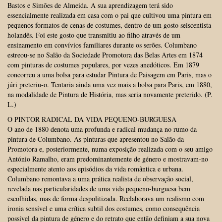
Bastos e Simões de Almeida. A sua aprendizagem terá sido
essencialmente realizada em casa com o pai que cultivou uma pintura em
pequenos formatos de cenas de costumes, dentro de um gosto seiscentista
holandês. Foi este gosto que transmitiu ao filho através de um
ensinamento em convívios familiares durante os serões. Columbano
estreou-se no Salão da Sociedade Promotora das Belas Artes em 1874
com pinturas de costumes populares, por vezes anedóticos. Em 1879
concorreu a uma bolsa para estudar Pintura de Paisagem em Paris, mas o
júri preteriu-o. Tentaria ainda uma vez mais a bolsa para Paris, em 1880,
na modalidade de Pintura de História, mas seria novamente preterido. (P.
L.)
O PINTOR RADICAL DA VIDA PEQUENO-BURGUESA
O ano de 1880 denota uma profunda e radical mudança no rumo da
pintura de Columbano. As pinturas que apresentou no Salão da
Promotora e, posteriormente, numa exposição realizada com o seu amigo
António Ramalho, eram predominantemente de género e mostravam-no
especialmente atento aos episódios da vida romântica e urbana.
Columbano remontava a uma prática realista de observação social,
revelada nas particularidades de uma vida pequeno-burguesa bem
escolhidas, mas de forma despolitizada. Reelaborava um realismo com
ironia sensível e uma crítica subtil dos costumes, como consequência
possível da pintura de género e do retrato que então definiam a sua nova