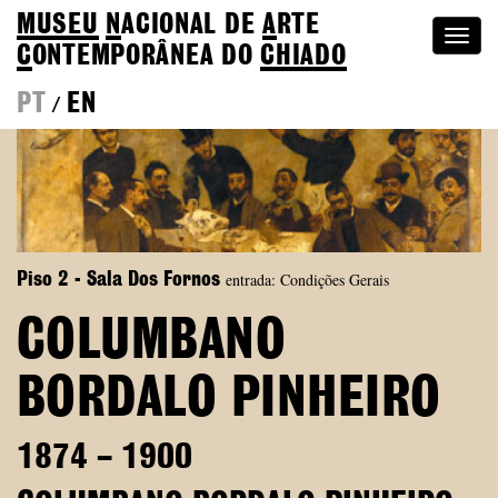
MUSEU
N
ACIONAL
DE
A
RTE
Togg
C
ONTEMPORÂNEA DO
CHIADO
navi
PT
EN
/
entrada: Condições Gerais
Piso 2 - Sala Dos Fornos
COLUMBANO
BORDALO PINHEIRO
1874 – 1900