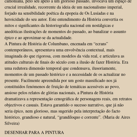
camoniana, pelo seu apelo a um glorioso passado, invocava um espaço de
crucial irrealidade, recorrente da ideia de um nacionalismo imperial,
forjado na sensibilidade poética da epopeia de Os Lusíadas e na
heroicidade do seu autor. Este entendimento da História convertia os
mitos e significantes da historiografia nacional em nostálgicas e
anedóticas ilustrações de momentos do passado, ao banalizar o assunto
épico e ao aproximar-se da actualidade.
A Pintura de História de Columbano, encenada em “ecrans”
contemporâneos, apresentava uma envolvência contextual, mais
imaginada do que rigorosa, com modelos da vida real, e articulava as
atitudes culturais de finais do século com a ilusão de fazer História. Era
uma redutora dimensão temporal que condensava, ilusoriamente,
momentos de um passado histórico e a necessidade de os actualizar no
presente. Facilmente apreendida por um gosto massificado nos já
constituídos fenómenos de fruição de temáticas acessíveis ao povo,
ansioso pelos relatos de glórias nacionais, a Pintura de História
dramatizava a representação cenográfica de personagens reais, em retratos
objectivos e casuais. Estava garantido o sucesso narrativo, que já não
seria épico, nem glorioso, mas sugerido pela interpretação do facto
histórico, grandioso e natural, “grandíloquo e corrente”. (Maria de Aires
Silveira)
DESENHAR PARA A PINTURA