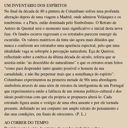
UM INVENTÁRIO DOS ESPÍRITOS
No final da década de 80 a pintura de Columbano sofreu uma profunda
alteração depois de uma viagem a Madrid, onde admirou Velázquez e os
tenebristas, e a Paris, então dominada pelo Simbolismo. O Retrato de
Antero de Quental será o momento mais significativo e inicial desta nova
fase. Os fundos escuros regressam e os retratados parecem emergir da
escuridão. Os valores matéricos da tinta são agora mais diluídos que
nunca e conferem aos retratados uma aparência espectral, pelo que uma
idealidade vaga se sobrepõe à percepção naturalista. Eça de Queiroz,
reflectindo sobre a estética da última década do século, referia que se
assistia então “ao descrédito do naturalismo” e que os retratos eram feitos
“como para desprender tanto quanto possível o homem da sua
carnalidade, e não lhe perpetuar mais que a semelhança do espírito”.
Columbano experimentou na primeira metade de 90s uma abordagem
simbolista através de uma série de retratos da inteligentsia de um Portugal
que experimentava então a falência de um sistema político-cultural e dos
ideais positivistas com que ela própria se propusera alterá-lo. Cada
retratado figura assim o vestígio de uma obra ausente e por ele tornada
presente, definindo no seu conjunto um amplo retrato do pensamento e
das suas condições, em finais de oitocentos. (P. L.)
AO CORRER DO TEMPO