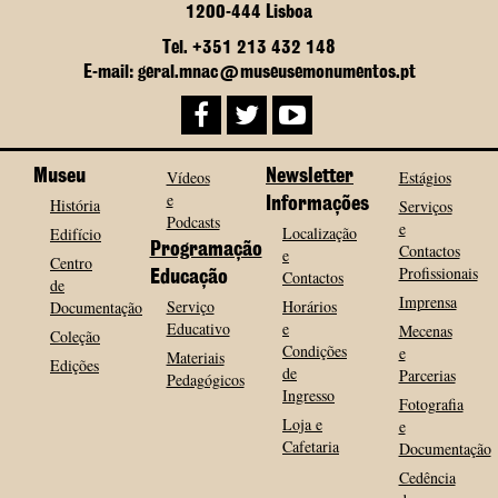
1200-444 Lisboa
Tel. +351 213 432 148
E-mail: geral.mnac@museusemonumentos.pt
Museu
Vídeos
Newsletter
Estágios
e
História
Informações
Serviços
Podcasts
e
Localização
Edifício
Programação
Contactos
e
Centro
Profissionais
Contactos
Educação
de
Imprensa
Serviço
Horários
Documentação
Educativo
e
Mecenas
Coleção
Condições
e
Materiais
Edições
de
Parcerias
Pedagógicos
Ingresso
Fotografia
Loja e
e
Cafetaria
Documentação
Cedência