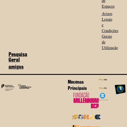
de
Espaços
Avisos
Legais
e
Condições
Gerais
de
Utilização
Pesquisa
Geral
amigos
Mecenas
Principais