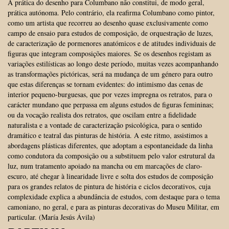
A prática do desenho para Columbano não constitui, de modo geral,
prática autónoma. Pelo contrário, ela reafirma Columbano como pintor,
como um artista que recorreu ao desenho quase exclusivamente como
campo de ensaio para estudos de composição, de orquestração de luzes,
de caracterização de pormenores anatómicos e de atitudes individuais de
figuras que integram composições maiores. Se os desenhos registam as
variações estilísticas ao longo deste período, muitas vezes acompanhando
as transformações pictóricas, será na mudança de um género para outro
que estas diferenças se tornam evidentes: do intimismo das cenas de
interior pequeno-burguesas, que por vezes impregna os retratos, para o
carácter mundano que perpassa em alguns estudos de figuras femininas;
ou da vocação realista dos retratos, que oscilam entre a fidelidade
naturalista e a vontade de caracterização psicológica, para o sentido
dramático e teatral das pinturas de história. A este ritmo, assistimos a
abordagens plásticas diferentes, que adoptam a espontaneidade da linha
como condutora da composição ou a substituem pelo valor estrutural da
luz, num tratamento apoiado na mancha ou em marcações de claro-
escuro, até chegar à linearidade livre e solta dos estudos de composição
para os grandes relatos de pintura de história e ciclos decorativos, cuja
complexidade explica a abundância de estudos, com destaque para o tema
camoniano, no geral, e para as pinturas decorativas do Museu Militar, em
particular. (María Jesús Ávila)