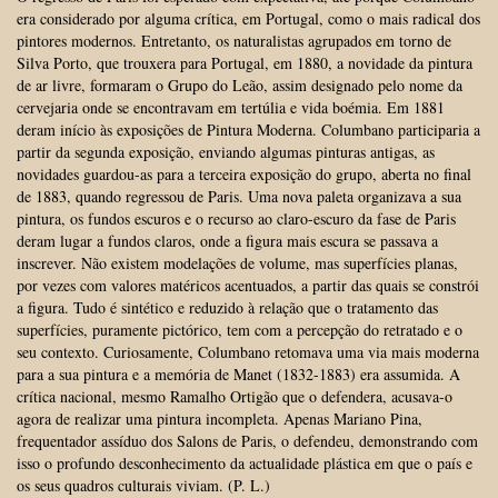
era considerado por alguma crítica, em Portugal, como o mais radical dos
pintores modernos. Entretanto, os naturalistas agrupados em torno de
Silva Porto, que trouxera para Portugal, em 1880, a novidade da pintura
de ar livre, formaram o Grupo do Leão, assim designado pelo nome da
cervejaria onde se encontravam em tertúlia e vida boémia. Em 1881
deram início às exposições de Pintura Moderna. Columbano participaria a
partir da segunda exposição, enviando algumas pinturas antigas, as
novidades guardou-as para a terceira exposição do grupo, aberta no final
de 1883, quando regressou de Paris. Uma nova paleta organizava a sua
pintura, os fundos escuros e o recurso ao claro-escuro da fase de Paris
deram lugar a fundos claros, onde a figura mais escura se passava a
inscrever. Não existem modelações de volume, mas superfícies planas,
por vezes com valores matéricos acentuados, a partir das quais se constrói
a figura. Tudo é sintético e reduzido à relação que o tratamento das
superfícies, puramente pictórico, tem com a percepção do retratado e o
seu contexto. Curiosamente, Columbano retomava uma via mais moderna
para a sua pintura e a memória de Manet (1832-1883) era assumida. A
crítica nacional, mesmo Ramalho Ortigão que o defendera, acusava-o
agora de realizar uma pintura incompleta. Apenas Mariano Pina,
frequentador assíduo dos Salons de Paris, o defendeu, demonstrando com
isso o profundo desconhecimento da actualidade plástica em que o país e
os seus quadros culturais viviam. (P. L.)