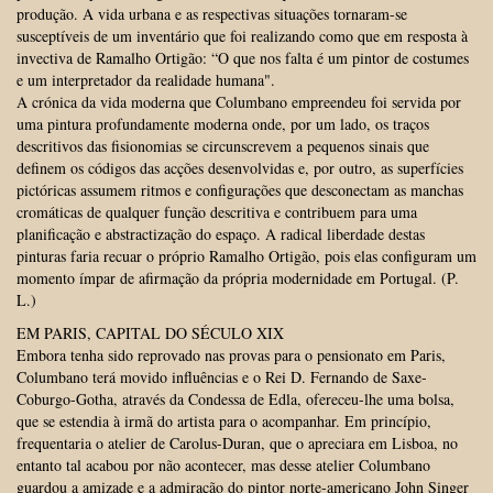
produção. A vida urbana e as respectivas situações tornaram-se
susceptíveis de um inventário que foi realizando como que em resposta à
invectiva de Ramalho Ortigão: “O que nos falta é um pintor de costumes
e um interpretador da realidade humana".
A crónica da vida moderna que Columbano empreendeu foi servida por
uma pintura profundamente moderna onde, por um lado, os traços
descritivos das fisionomias se circunscrevem a pequenos sinais que
definem os códigos das acções desenvolvidas e, por outro, as superfícies
pictóricas assumem ritmos e configurações que desconectam as manchas
cromáticas de qualquer função descritiva e contribuem para uma
planificação e abstractização do espaço. A radical liberdade destas
pinturas faria recuar o próprio Ramalho Ortigão, pois elas configuram um
momento ímpar de afirmação da própria modernidade em Portugal. (P.
L.)
EM PARIS, CAPITAL DO SÉCULO XIX
Embora tenha sido reprovado nas provas para o pensionato em Paris,
Columbano terá movido influências e o Rei D. Fernando de Saxe-
Coburgo-Gotha, através da Condessa de Edla, ofereceu-lhe uma bolsa,
que se estendia à irmã do artista para o acompanhar. Em princípio,
frequentaria o atelier de Carolus-Duran, que o apreciara em Lisboa, no
entanto tal acabou por não acontecer, mas desse atelier Columbano
guardou a amizade e a admiração do pintor norte-americano John Singer