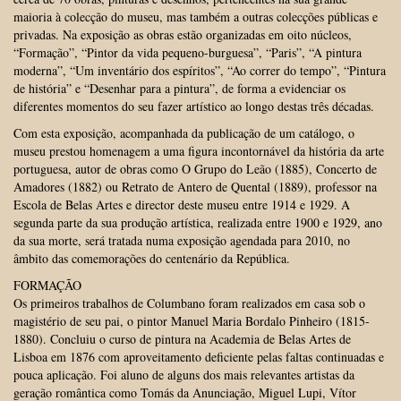
maioria à colecção do museu, mas também a outras colecções públicas e
privadas. Na exposição as obras estão organizadas em oito núcleos,
“Formação”, “Pintor da vida pequeno-burguesa”, “Paris”, “A pintura
moderna”, “Um inventário dos espíritos”, “Ao correr do tempo”, “Pintura
de história” e “Desenhar para a pintura”, de forma a evidenciar os
diferentes momentos do seu fazer artístico ao longo destas três décadas.
Com esta exposição, acompanhada da publicação de um catálogo, o
museu prestou homenagem a uma figura incontornável da história da arte
portuguesa, autor de obras como O Grupo do Leão (1885), Concerto de
Amadores (1882) ou Retrato de Antero de Quental (1889), professor na
Escola de Belas Artes e director deste museu entre 1914 e 1929. A
segunda parte da sua produção artística, realizada entre 1900 e 1929, ano
da sua morte, será tratada numa exposição agendada para 2010, no
âmbito das comemorações do centenário da República.
FORMAÇÃO
Os primeiros trabalhos de Columbano foram realizados em casa sob o
magistério de seu pai, o pintor Manuel Maria Bordalo Pinheiro (1815-
1880). Concluiu o curso de pintura na Academia de Belas Artes de
Lisboa em 1876 com aproveitamento deficiente pelas faltas continuadas e
pouca aplicação. Foi aluno de alguns dos mais relevantes artistas da
geração romântica como Tomás da Anunciação, Miguel Lupi, Vítor